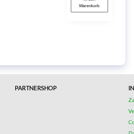
Warenkorb
PARTNERSHOP
I
Za
Ve
Co
Da