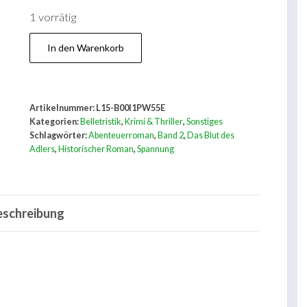
1 vorrätig
Licht
In den Warenkorb
über
weißen
Felsen.
Artikelnummer:
L15-B00I1PW55E
Band
Kategorien:
Belletristik
,
Krimi & Thriller
,
Sonstiges
2
Schlagwörter:
Abenteuerroman
,
Band 2
,
Das Blut des
Adlers
,
Historischer Roman
,
Spannung
der
Reihe
:
eschreibung
Das
Blut
des
Adlers.
Menge