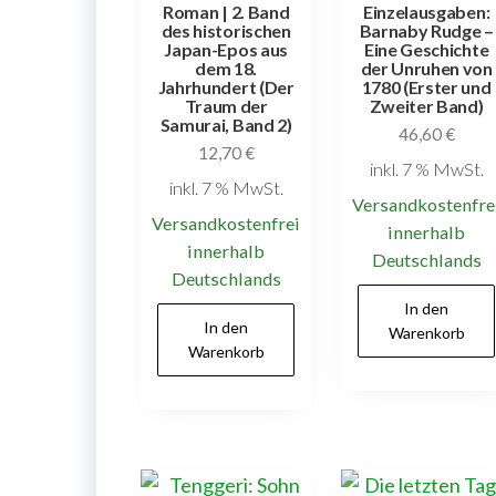
Roman | 2. Band
Einzelausgaben:
des historischen
Barnaby Rudge –
Japan-Epos aus
Eine Geschichte
dem 18.
der Unruhen von
Jahrhundert (Der
1780 (Erster und
Traum der
Zweiter Band)
Samurai, Band 2)
46,60
€
12,70
€
inkl. 7 % MwSt.
inkl. 7 % MwSt.
Versandkostenfre
Versandkostenfrei
innerhalb
innerhalb
Deutschlands
Deutschlands
In den
In den
Warenkorb
Warenkorb