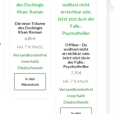
Die neun Träume
des Dschingis
Khan: Roman
6,80
€
i
Offline – Du
inkl. 7 % MwSt.
wolltest nicht
erreichbar sein.
Versandkostenfrei
Jetzt sitzt du in
innerhalb
der Falle.:
Psychothriller
Deutschlands
7,70
€
In den
inkl. 7 % MwSt.
Warenkorb
Versandkostenfrei
innerhalb
Deutschlands
In den