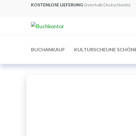
Zum
KOSTENLOSE LIEFERUNG
(innerhalb Deutschlands)
Inhalt
springen
Buchkontor
Modernes
Antiquariat
BUCHANKAUF
KULTURSCHEUNE SCHÖN