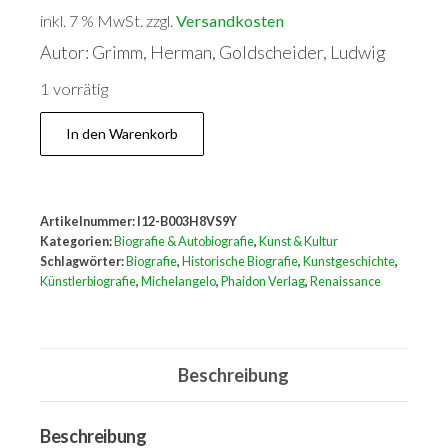
inkl. 7 % MwSt.
zzgl.
Versandkosten
Autor: Grimm, Herman, Goldscheider, Ludwig
1 vorrätig
Leben
In den Warenkorb
Michelangelos
Menge
Artikelnummer:
I12-B003H8VS9Y
Kategorien:
Biografie & Autobiografie
,
Kunst & Kultur
Schlagwörter:
Biografie
,
Historische Biografie
,
Kunstgeschichte
,
Künstlerbiografie
,
Michelangelo
,
Phaidon Verlag
,
Renaissance
Beschreibung
Beschreibung