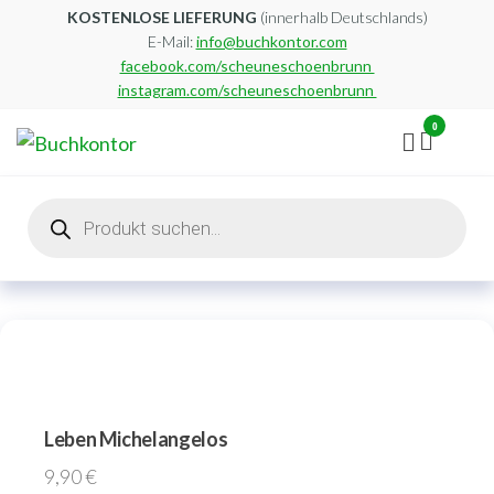
Zum
KOSTENLOSE LIEFERUNG
(innerhalb Deutschlands)
E-Mail:
info@buchkontor.com
Inhalt
facebook.com/scheuneschoenbrunn
springen
instagram.com/scheuneschoenbrunn
0
Buchkontor
Modernes
Antiquariat
Products
search
Leben Michelangelos
9,90
€