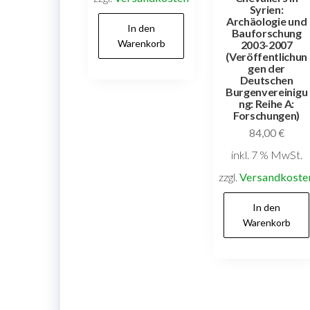
Syrien:
Archäologie und
In den
Bauforschung
Warenkorb
2003-2007
(Veröffentlichun
gen der
Deutschen
Burgenvereinigu
ng: Reihe A:
Forschungen)
84,00
€
inkl. 7 % MwSt.
zzgl.
Versandkoste
In den
Warenkorb