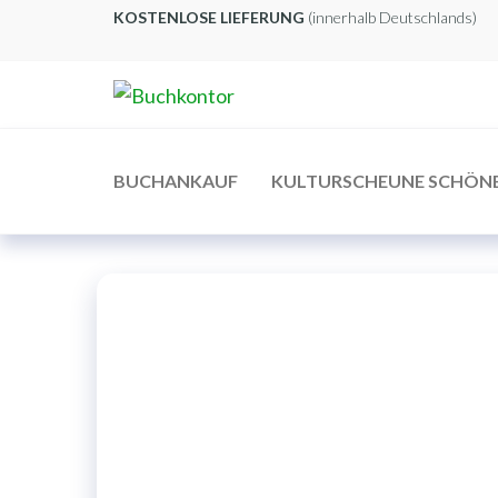
Zum
KOSTENLOSE LIEFERUNG
(innerhalb Deutschlands)
Inhalt
springen
Buchkontor
Modernes
Antiquariat
BUCHANKAUF
KULTURSCHEUNE SCHÖN