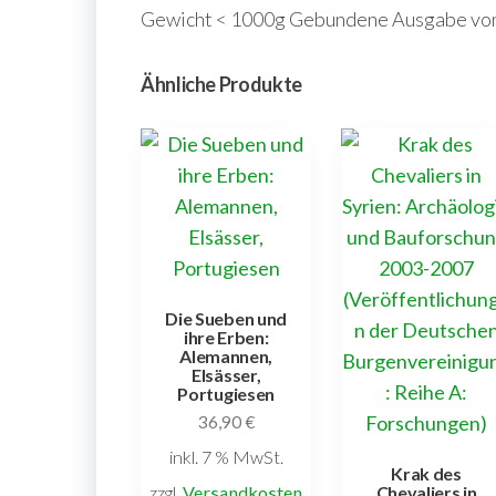
Gewicht < 1000g Gebundene Ausgabe von
Ähnliche Produkte
Die Sueben und
ihre Erben:
Alemannen,
Elsässer,
Portugiesen
36,90
€
inkl. 7 % MwSt.
Krak des
Chevaliers in
zzgl.
Versandkosten