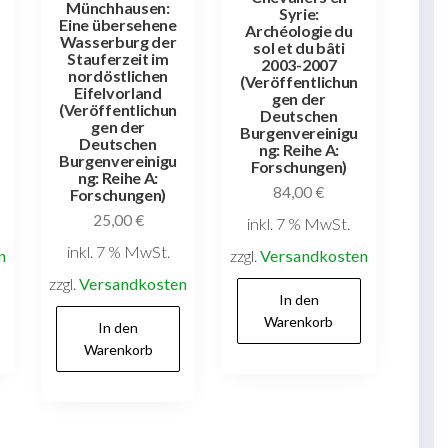
Münchhausen:
Syrie:
Eine übersehene
Archéologie du
Wasserburg der
sol et du bâti
Stauferzeit im
2003-2007
nordöstlichen
(Veröffentlichun
Eifelvorland
gen der
(Veröffentlichun
Deutschen
gen der
Burgenvereinigu
Deutschen
ng: Reihe A:
Burgenvereinigu
Forschungen)
ng: Reihe A:
84,00
€
Forschungen)
25,00
€
inkl. 7 % MwSt.
inkl. 7 % MwSt.
n
zzgl.
Versandkosten
zzgl.
Versandkosten
In den
Warenkorb
In den
Warenkorb