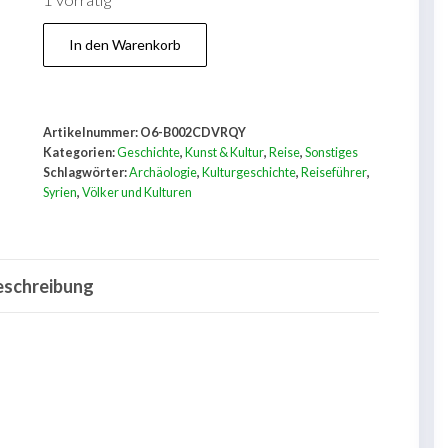
1 vorrätig
Land
In den Warenkorb
des
Baal
Syrien
Artikelnummer:
O6-B002CDVRQY
-
Kategorien:
Geschichte
,
Kunst & Kultur
,
Reise
,
Sonstiges
Forum
Schlagwörter:
Archäologie
,
Kulturgeschichte
,
Reiseführer
,
Syrien
,
Völker und Kulturen
d.
Völker
u.
eschreibung
Kulturen
Menge