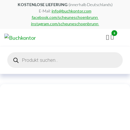
Zum
KOSTENLOSE LIEFERUNG
(innerhalb Deutschlands)
E-Mail:
info@buchkontor.com
Inhalt
facebook.com/scheuneschoenbrunn
springen
instagram.com/scheuneschoenbrunn
0
Buchkontor
Modernes
Antiquariat
Products
search