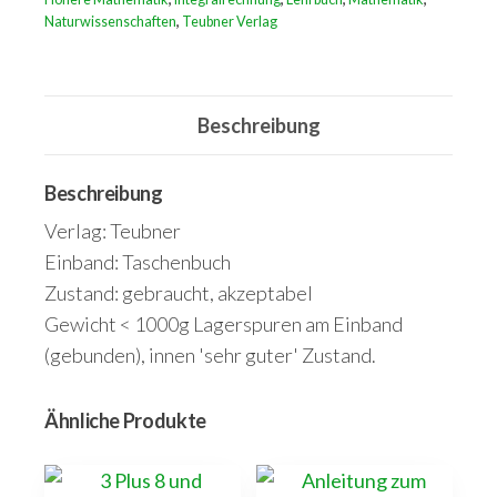
T.
Naturwissenschaften
,
Teubner Verlag
1.
Differentialrechnung
und
Beschreibung
Grundformeln
der
Beschreibung
Integralrechnung
nebst
Verlag: Teubner
Anwendungen
Einband: Taschenbuch
Menge
Zustand: gebraucht, akzeptabel
Gewicht < 1000g Lagerspuren am Einband
(gebunden), innen 'sehr guter' Zustand.
Ähnliche Produkte