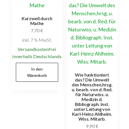
Kurzweil durch
Mathe
7,70
€
inkl. 7 % MwSt.
Versandkostenfrei
innerhalb Deutschlands
In den
Wie funktioniert
Warenkorb
das? Die Umwelt
des Menschen,hrsg.
u. bearb. von d. Red.
für Naturwiss. u.
Medizin d.
Bibliograph. Inst.
unter Leitung von
Karl-Heinz Ahlheim.
Wiss. Mitarb.
9,90
€