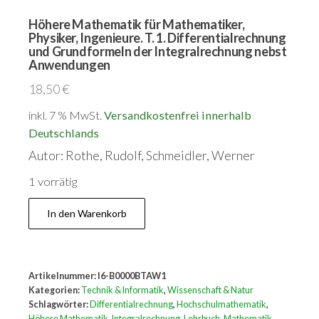
Höhere Mathematik für Mathematiker,
Physiker, Ingenieure. T. 1. Differentialrechnung
und Grundformeln der Integralrechnung nebst
Anwendungen
18,50
€
inkl. 7 % MwSt.
Versandkostenfrei innerhalb
Deutschlands
Autor: Rothe, Rudolf, Schmeidler, Werner
1 vorrätig
Höhere
In den Warenkorb
Mathematik
für
Mathematiker,
Artikelnummer:
I6-B0000BTAW1
Physiker,
Kategorien:
Technik & Informatik
,
Wissenschaft & Natur
Ingenieure.
Schlagwörter:
Differentialrechnung
,
Hochschulmathematik
,
Höhere Mathematik
,
Integralrechnung
,
Lehrbuch
,
Mathematik
,