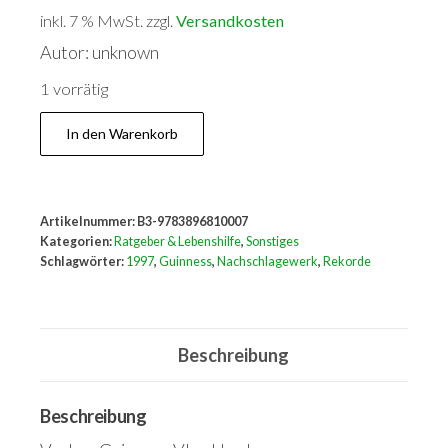
inkl. 7 % MwSt.
zzgl.
Versandkosten
Autor: unknown
1 vorrätig
Guinness
In den Warenkorb
Buch
der
Rekorde
Artikelnummer:
B3-9783896810007
1997
Kategorien:
Ratgeber & Lebenshilfe
,
Sonstiges
Menge
Schlagwörter:
1997
,
Guinness
,
Nachschlagewerk
,
Rekorde
Beschreibung
Beschreibung