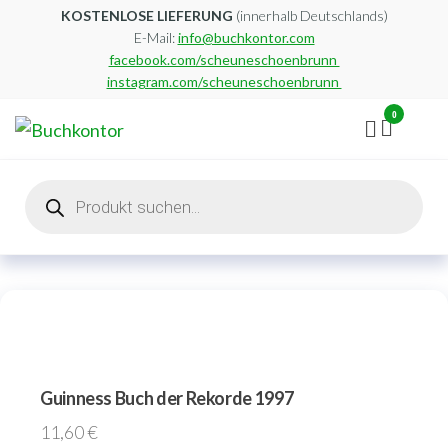
Zum
KOSTENLOSE LIEFERUNG
(innerhalb Deutschlands)
E-Mail:
info@buchkontor.com
Inhalt
facebook.com/scheuneschoenbrunn
springen
instagram.com/scheuneschoenbrunn
0
Buchkontor
Modernes
Antiquariat
Products
search
Guinness Buch der Rekorde 1997
11,60
€