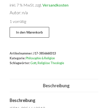
inkl. 7 % MwSt.
zzgl.
Versandkosten
Autor: n/a
1 vorrätig
Gott
In den Warenkorb
kennen
heisst
Leben
Artikelnummer:
J17-3856660313
Menge
Kategorie:
Philosophie & Religion
Schlagwörter:
Gott
,
Religiöse Theologie
Beschreibung
Beschreibung