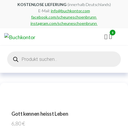
Zum
KOSTENLOSE LIEFERUNG
(innerhalb Deutschlands)
E-Mail:
info@buchkontor.com
Inhalt
facebook.com/scheuneschoenbrunn
springen
instagram.com/scheuneschoenbrunn
0
Buchkontor
Modernes
Antiquariat
Products
search
Gott kennen heisst Leben
6,80
€