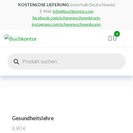
Zum
KOSTENLOSE LIEFERUNG
(innerhalb Deutschlands)
E-Mail:
info@buchkontor.com
Inhalt
facebook.com/scheuneschoenbrunn
springen
instagram.com/scheuneschoenbrunn
0
Buchkontor
Modernes
Antiquariat
Products
search
Gesundheitslehre
8,80
€