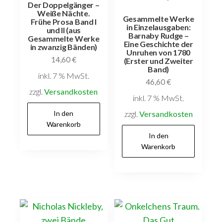
Der Doppelgänger –
Weiße Nächte.
Gesammelte Werke
Frühe Prosa Band I
in Einzelausgaben:
und II (aus
Barnaby Rudge –
Gesammelte Werke
Eine Geschichte der
in zwanzig Bänden)
Unruhen von 1780
14,60
€
(Erster und Zweiter
Band)
inkl. 7 % MwSt.
46,60
€
zzgl.
Versandkosten
inkl. 7 % MwSt.
In den
zzgl.
Versandkosten
Warenkorb
In den
Warenkorb