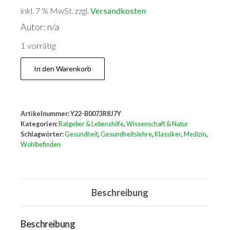
inkl. 7 % MwSt.
zzgl.
Versandkosten
Autor: n/a
1 vorrätig
Gesundheitslehre
In den Warenkorb
Menge
Artikelnummer:
Y22-B0073R8J7Y
Kategorien:
Ratgeber & Lebenshilfe
,
Wissenschaft & Natur
Schlagwörter:
Gesundheit
,
Gesundheitslehre
,
Klassiker
,
Medizin
,
Wohlbefinden
Beschreibung
Beschreibung