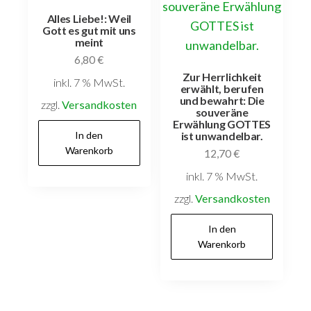
Alles Liebe!: Weil
Gott es gut mit uns
meint
6,80
€
Zur Herrlichkeit
inkl. 7 % MwSt.
erwählt, berufen
und bewahrt: Die
zzgl.
Versandkosten
souveräne
Erwählung GOTTES
In den
ist unwandelbar.
Warenkorb
12,70
€
inkl. 7 % MwSt.
zzgl.
Versandkosten
In den
Warenkorb