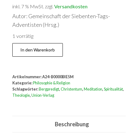
inkl. 7 % MwSt.
zzgl.
Versandkosten
Autor: Gemeinschaft der Siebenten-Tags-
Adventisten (Hrsg.)
1 vorrätig
Gedanken
In den Warenkorb
vom
Berg
der
Artikelnummer:
A24-B0000BIE5M
Seligpreisungen
Kategorie:
Philosophie & Religion
Menge
Schlagwörter:
Bergpredigt
,
Christentum
,
Meditation
,
Spiritualität
,
Theologie
,
Union-Verlag
Beschreibung