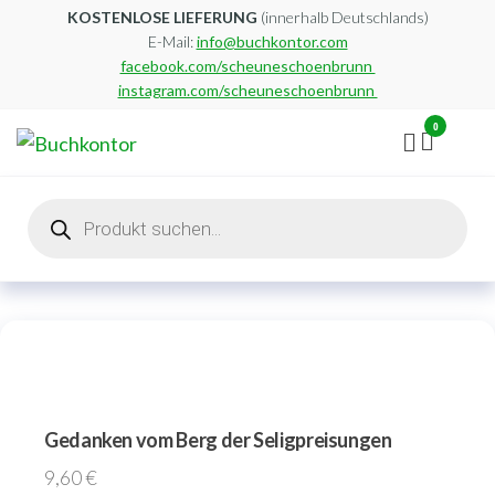
Zum
KOSTENLOSE LIEFERUNG
(innerhalb Deutschlands)
E-Mail:
info@buchkontor.com
Inhalt
facebook.com/scheuneschoenbrunn
springen
instagram.com/scheuneschoenbrunn
0
Buchkontor
Modernes
Antiquariat
Products
search
Gedanken vom Berg der Seligpreisungen
9,60
€