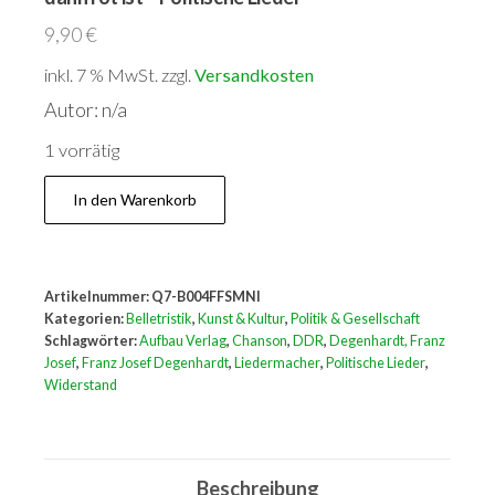
9,90
€
inkl. 7 % MwSt.
zzgl.
Versandkosten
Autor: n/a
1 vorrätig
Franz
In den Warenkorb
Josef
Degenhardt:
Und
Artikelnummer:
Q7-B004FFSMNI
wenn
Kategorien:
Belletristik
,
Kunst & Kultur
,
Politik & Gesellschaft
der
Schlagwörter:
Aufbau Verlag
,
Chanson
,
DDR
,
Degenhardt, Franz
Josef
,
Franz Josef Degenhardt
,
Liedermacher
,
Politische Lieder
,
Mond
Widerstand
dann
rot
ist
Beschreibung