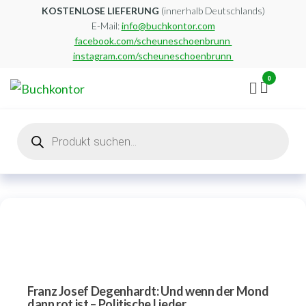
Zum
KOSTENLOSE LIEFERUNG
(innerhalb Deutschlands)
E-Mail:
info@buchkontor.com
Inhalt
facebook.com/scheuneschoenbrunn
springen
instagram.com/scheuneschoenbrunn
0
Buchkontor
Modernes
Antiquariat
Products
search
Franz Josef Degenhardt: Und wenn der Mond
dann rot ist – Politische Lieder