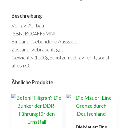
-
Politische
Beschreibung
Lieder
Menge
Verlag: Aufbau
ISBN: B004FFSMNI
Einband: Gebundene Ausgabe
Zustand: gebraucht, gut
Gewicht < 1000g Schutzumschlag fehlt, sonst
alles i.O.
Ähnliche Produkte
Die Mauer: Eine