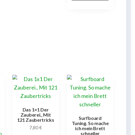
Das 1×1 Der
Zauberei., Mit
Surfboard
121 Zaubertricks
Tuning. So mache
7,80
€
ich mein Brett
n
schneller