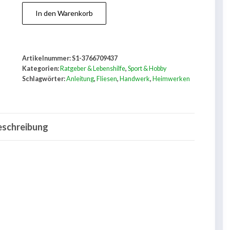
Fliesen
In den Warenkorb
legen
Menge
Artikelnummer:
S1-3766709437
Kategorien:
Ratgeber & Lebenshilfe
,
Sport & Hobby
Schlagwörter:
Anleitung
,
Fliesen
,
Handwerk
,
Heimwerken
eschreibung