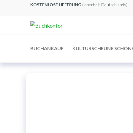
Zum
KOSTENLOSE LIEFERUNG
(innerhalb Deutschlands)
Inhalt
springen
Buchkontor
Modernes
Antiquariat
BUCHANKAUF
KULTURSCHEUNE SCHÖN