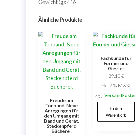
Gewicht (g): 416
Ähnliche Produkte
Fachkunde für
Former und
Giesser
29,10
€
inkl. 7 % MwSt.
zzgl.
Versandkoste
Freude am
Tonband. Neue
In den
Anregungen für
Warenkorb
den Umgang mit
Band und Gerät.
Steckenpferd
Bücherei.