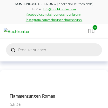
Zum
KOSTENLOSE LIEFERUNG
(innerhalb Deutschlands)
E-Mail:
info@buchkontor.com
Inhalt
facebook.com/scheuneschoenbrunn
springen
instagram.com/scheuneschoenbrunn
0
Buchkontor
Modernes
Antiquariat
Products
search
Flammenzungen. Roman
6,80
€