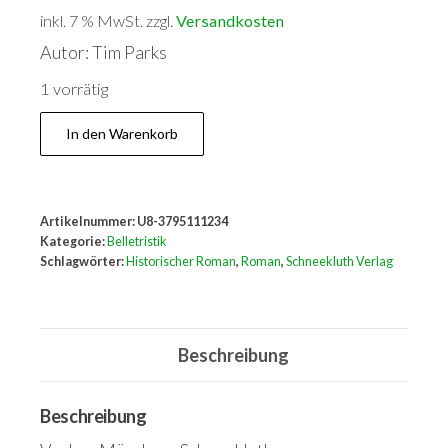
inkl. 7 % MwSt.
zzgl.
Versandkosten
Autor: Tim Parks
1 vorrätig
Flammenzungen.
In den Warenkorb
Roman
Menge
Artikelnummer:
U8-3795111234
Kategorie:
Belletristik
Schlagwörter:
Historischer Roman
,
Roman
,
Schneekluth Verlag
Beschreibung
Beschreibung