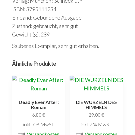
Verlag: München : Schneekluth
ISBN: 3795111234
Einband: Gebundene Ausgabe
Zustand: gebraucht, sehr gut
Gewicht (g): 289
Sauberes Exemplar, sehr gut erhalten.
Ähnliche Produkte
Deadly Ever After:
DIE WURZELN DES
Roman
HIMMELS
6,80
€
29,00
€
inkl. 7 % MwSt.
inkl. 7 % MwSt.
zzgl.
Versandkosten
zzgl.
Versandkosten