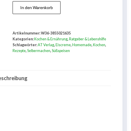
Eiscreme
In den Warenkorb
unübertrefflich
selbst
gemacht
Artikelnummer:
W36-3855021635
Menge
Kategorien:
Kochen & Ernährung
,
Ratgeber & Lebenshilfe
Schlagwörter:
AT Verlag
,
Eiscreme
,
Homemade
,
Kochen
,
Rezepte
,
Selbermachen
,
Süßspeisen
eschreibung