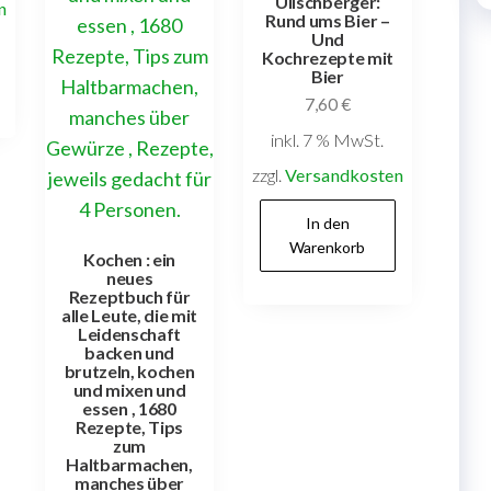
Ulischberger:
n
Rund ums Bier –
Und
Kochrezepte mit
Bier
7,60
€
inkl. 7 % MwSt.
zzgl.
Versandkosten
In den
Warenkorb
Kochen : ein
neues
Rezeptbuch für
alle Leute, die mit
Leidenschaft
backen und
brutzeln, kochen
und mixen und
essen , 1680
Rezepte, Tips
zum
Haltbarmachen,
manches über