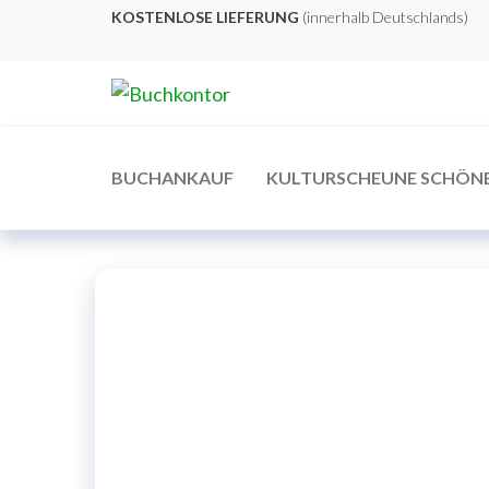
Zum
KOSTENLOSE LIEFERUNG
(innerhalb Deutschlands)
Inhalt
springen
Buchkontor
Modernes
Antiquariat
BUCHANKAUF
KULTURSCHEUNE SCHÖN