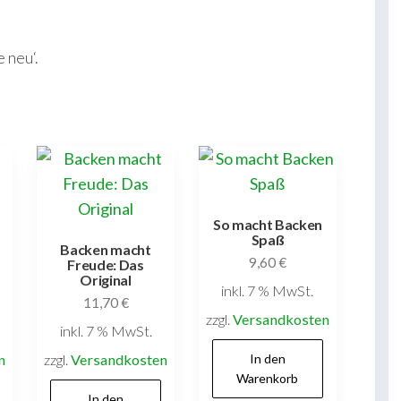
 neu‘.
So macht Backen
Spaß
Backen macht
9,60
€
Freude: Das
Original
inkl. 7 % MwSt.
11,70
€
zzgl.
Versandkosten
inkl. 7 % MwSt.
n
zzgl.
Versandkosten
In den
Warenkorb
In den