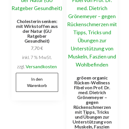
Cholesterin senken:
mit Wirkstoffen aus
der Natur (GU
Ratgeber
Gesundheit)
7,70
€
inkl. 7 % MwSt.
zzgl.
Versandkosten
gröeen organic
In den
Rücken-Wellness
Warenkorb
Fibel von Prof. Dr.
med. Dietrich
Grönemeyer –
gegen
Rückenschmerzen
mit Tipps, Tricks
und Übungen zur
Unterstützung von
Muskeln, Faszien