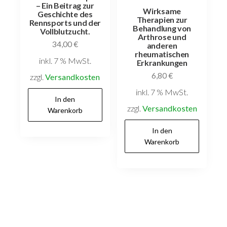
– Ein Beitrag zur
Wirksame
Geschichte des
Therapien zur
Rennsports und der
Behandlung von
Vollblutzucht.
Arthrose und
34,00
€
anderen
rheumatischen
inkl. 7 % MwSt.
Erkrankungen
6,80
€
zzgl.
Versandkosten
inkl. 7 % MwSt.
In den
zzgl.
Versandkosten
Warenkorb
In den
Warenkorb