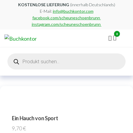
Zum
KOSTENLOSE LIEFERUNG
(innerhalb Deutschlands)
E-Mail:
info@buchkontor.com
Inhalt
facebook.com/scheuneschoenbrunn
springen
instagram.com/scheuneschoenbrunn
0
Buchkontor
Modernes
Antiquariat
Products
search
Ein Hauch von Sport
9,70
€