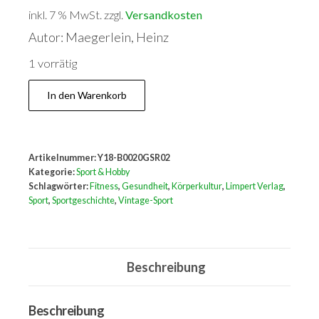
inkl. 7 % MwSt.
zzgl.
Versandkosten
Autor: Maegerlein, Heinz
1 vorrätig
Ein
In den Warenkorb
Hauch
von
Sport
Artikelnummer:
Y18-B0020GSR02
Menge
Kategorie:
Sport & Hobby
Schlagwörter:
Fitness
,
Gesundheit
,
Körperkultur
,
Limpert Verlag
,
Sport
,
Sportgeschichte
,
Vintage-Sport
Beschreibung
Beschreibung