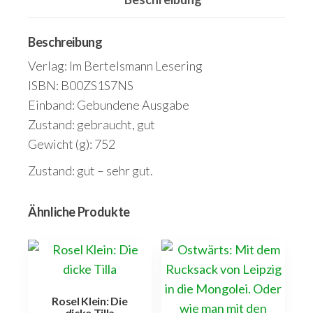
zu
schweigen
Menge
Beschreibung
Verlag: Im Bertelsmann Lesering
ISBN: B00ZS1S7NS
Einband: Gebundene Ausgabe
Zustand: gebraucht, gut
Gewicht (g): 752
Zustand: gut – sehr gut.
Ähnliche Produkte
Rosel Klein: Die
dicke Tilla