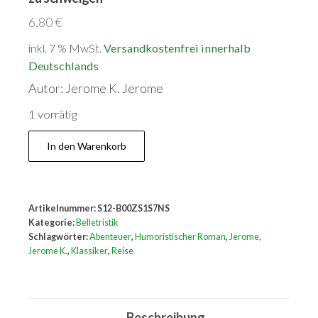
6,80
€
inkl. 7 % MwSt.
Versandkostenfrei innerhalb
Deutschlands
Autor: Jerome K. Jerome
1 vorrätig
Drei
In den Warenkorb
Männer
in
einem
Artikelnummer:
S12-B00ZS1S7NS
Boot
Kategorie:
Belletristik
-
Schlagwörter:
Abenteuer
,
Humoristischer Roman
,
Jerome,
Jerome K.
,
Klassiker
,
Reise
Vom
Hunde
ganz
Beschreibung