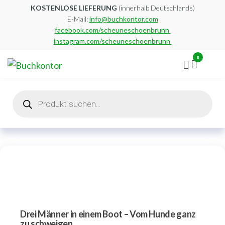
Zum
KOSTENLOSE LIEFERUNG
(innerhalb Deutschlands)
E-Mail:
info@buchkontor.com
Inhalt
facebook.com/scheuneschoenbrunn
springen
instagram.com/scheuneschoenbrunn
0
Buchkontor
Modernes
Antiquariat
Products
search
Drei Männer in einem Boot – Vom Hunde ganz
zu schweigen