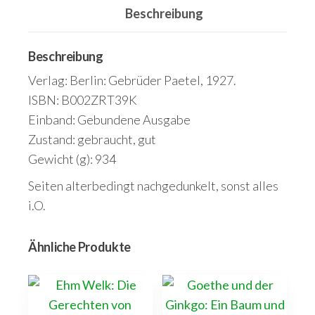
eingeleitet
Beschreibung
Menge
Beschreibung
Verlag: Berlin: Gebrüder Paetel, 1927.
ISBN: B002ZRT39K
Einband: Gebundene Ausgabe
Zustand: gebraucht, gut
Gewicht (g): 934
Seiten alterbedingt nachgedunkelt, sonst alles
i.O.
Ähnliche Produkte