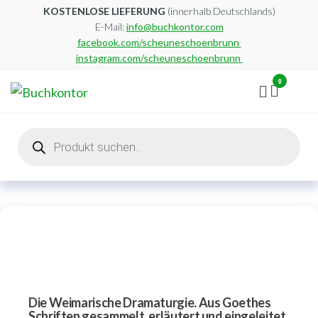
Zum
KOSTENLOSE LIEFERUNG
(innerhalb Deutschlands)
E-Mail:
info@buchkontor.com
Inhalt
facebook.com/scheuneschoenbrunn
springen
instagram.com/scheuneschoenbrunn
0
Buchkontor
Modernes
Antiquariat
Products
search
Die Weimarische Dramaturgie. Aus Goethes
Schriften gesammelt, erläutert und eingeleitet