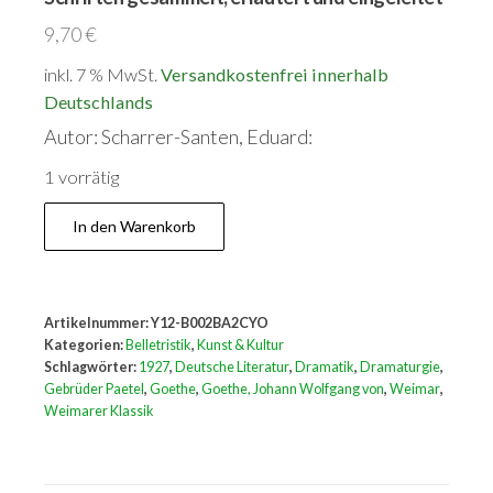
9,70
€
inkl. 7 % MwSt.
Versandkostenfrei innerhalb
Deutschlands
Autor: Scharrer-Santen, Eduard:
1 vorrätig
Die
In den Warenkorb
Weimarische
Dramaturgie.
Aus
Artikelnummer:
Y12-B002BA2CYO
Goethes
Kategorien:
Belletristik
,
Kunst & Kultur
Schriften
Schlagwörter:
1927
,
Deutsche Literatur
,
Dramatik
,
Dramaturgie
,
Gebrüder Paetel
,
Goethe
,
Goethe, Johann Wolfgang von
,
Weimar
,
gesammelt,
Weimarer Klassik
erläutert
und