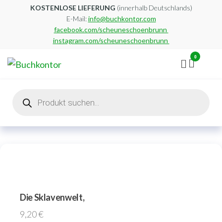
Zum
KOSTENLOSE LIEFERUNG
(innerhalb Deutschlands)
E-Mail:
info@buchkontor.com
Inhalt
facebook.com/scheuneschoenbrunn
springen
instagram.com/scheuneschoenbrunn
0
Buchkontor
Modernes
Antiquariat
Products
search
Die Sklavenwelt,
9,20
€