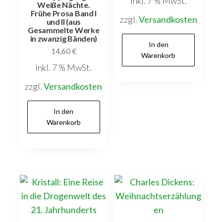
inkl. 7 % MwSt.
Weiße Nächte.
Frühe Prosa Band I
zzgl.
Versandkosten
und II (aus
Gesammelte Werke
in zwanzig Bänden)
In den
14,60
€
Warenkorb
inkl. 7 % MwSt.
zzgl.
Versandkosten
In den
Warenkorb