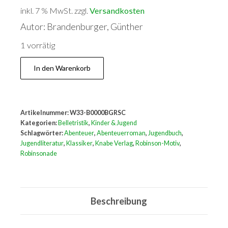
inkl. 7 % MwSt.
zzgl.
Versandkosten
Autor: Brandenburger, Günther
1 vorrätig
Die
In den Warenkorb
Halbinsel
der
Robinsone
Artikelnummer:
W33-B0000BGRSC
Menge
Kategorien:
Belletristik
,
Kinder & Jugend
Schlagwörter:
Abenteuer
,
Abenteuerroman
,
Jugendbuch
,
Jugendliteratur
,
Klassiker
,
Knabe Verlag
,
Robinson-Motiv
,
Robinsonade
Beschreibung