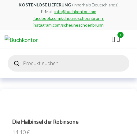
Zum
KOSTENLOSE LIEFERUNG
(innerhalb Deutschlands)
E-Mail:
info@buchkontor.com
Inhalt
facebook.com/scheuneschoenbrunn
springen
instagram.com/scheuneschoenbrunn
0
Buchkontor
Modernes
Antiquariat
Products
search
Die Halbinsel der Robinsone
14,10
€