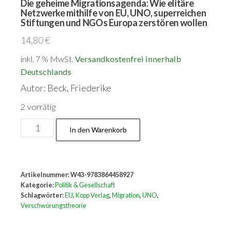
Die geheime Migrationsagenda: Wie elitäre
Netzwerke mithilfe von EU, UNO, superreichen
Stiftungen und NGOs Europa zerstören wollen
14,80
€
inkl. 7 % MwSt.
Versandkostenfrei innerhalb
Deutschlands
Autor: Beck, Friederike
2 vorrätig
Die
In den Warenkorb
geheime
Migrationsagenda:
Wie
Artikelnummer:
W43-9783864458927
elitäre
Kategorie:
Politik & Gesellschaft
Netzwerke
Schlagwörter:
EU
,
Kopp Verlag
,
Migration
,
UNO
,
Verschwörungstheorie
mithilfe
von