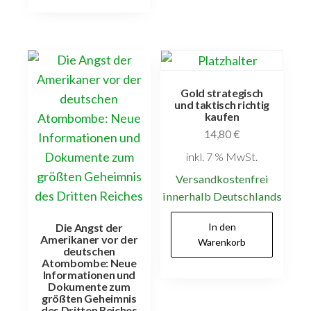
Gold strategisch
und taktisch richtig
kaufen
14,80
€
inkl. 7 % MwSt.
Versandkostenfrei
innerhalb Deutschlands
In den
Die Angst der
Amerikaner vor der
Warenkorb
deutschen
Atombombe: Neue
Informationen und
Dokumente zum
größten Geheimnis
des Dritten Reiches