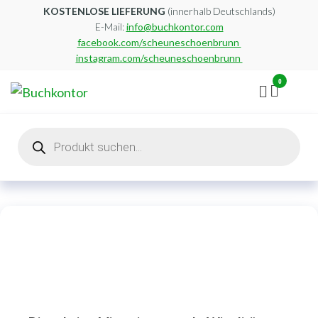
Zum
KOSTENLOSE LIEFERUNG
(innerhalb Deutschlands)
E-Mail:
info@buchkontor.com
Inhalt
facebook.com/scheuneschoenbrunn
springen
instagram.com/scheuneschoenbrunn
0
Buchkontor
Modernes
Antiquariat
Products
search