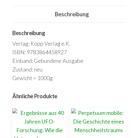
EU,
Beschreibung
UNO,
superreichen
Stiftungen
Beschreibung
und
Verlag: Kopp Verlag e.K.
NGOs
ISBN: 9783864458927
Europa
Einband: Gebundene Ausgabe
zerstören
Zustand: neu
wollen
Gewicht < 1000g
Menge
Ähnliche Produkte