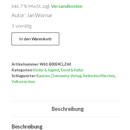
inkl. 7 % MwSt.
zzgl.
Versandkosten
Autor: Jan Wornar
1 vorrätig
Die
In den Warenkorb
drei
Schönen.
Ein
Artikelnummer:
W61-B0024CLZ60
sorbisches
Kategorien:
Kinder & Jugend
,
Kunst & Kultur
Märchen
Schlagwörter:
Bautzen
,
Domowina-Verlag
,
Sorbisches Märchen
,
Volksmärchen
Menge
Beschreibung
Beschreibung