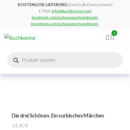
Zum
KOSTENLOSE LIEFERUNG
(innerhalb Deutschlands)
E-Mail:
info@buchkontor.com
Inhalt
facebook.com/scheuneschoenbrunn
springen
instagram.com/scheuneschoenbrunn
0
Buchkontor
Modernes
Antiquariat
Products
search
Die drei Schönen. Ein sorbisches Märchen
14,40
€