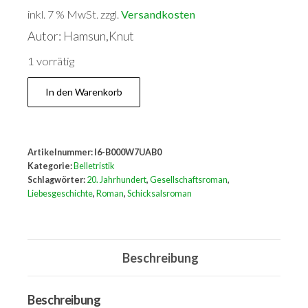
inkl. 7 % MwSt.
zzgl.
Versandkosten
Autor: Hamsun,Knut
1 vorrätig
Der
In den Warenkorb
Ring
schließt
sich.Roman
Artikelnummer:
I6-B000W7UAB0
Menge
Kategorie:
Belletristik
Schlagwörter:
20. Jahrhundert
,
Gesellschaftsroman
,
Liebesgeschichte
,
Roman
,
Schicksalsroman
Beschreibung
Beschreibung