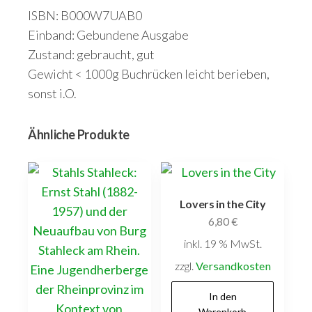
ISBN: B000W7UAB0
Einband: Gebundene Ausgabe
Zustand: gebraucht, gut
Gewicht < 1000g Buchrücken leicht berieben,
sonst i.O.
Ähnliche Produkte
Lovers in the City
6,80
€
inkl. 19 % MwSt.
zzgl.
Versandkosten
In den
Warenkorb