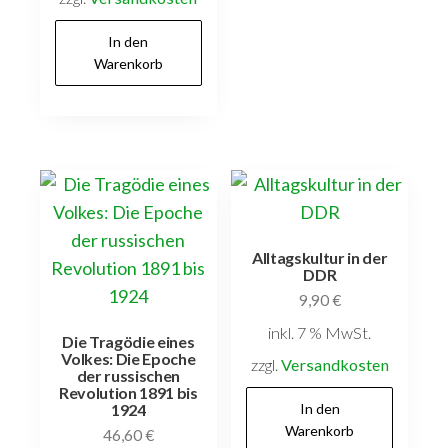
In den
Warenkorb
Alltagskultur in der
DDR
9,90
€
inkl. 7 % MwSt.
Die Tragödie eines
Volkes: Die Epoche
zzgl.
Versandkosten
der russischen
Revolution 1891 bis
In den
1924
Warenkorb
46,60
€