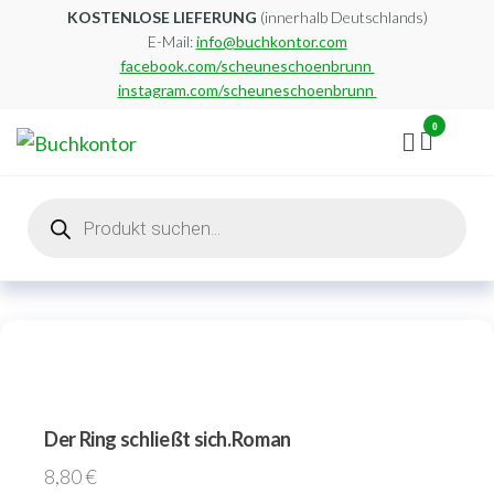
Zum
KOSTENLOSE LIEFERUNG
(innerhalb Deutschlands)
E-Mail:
info@buchkontor.com
Inhalt
facebook.com/scheuneschoenbrunn
springen
instagram.com/scheuneschoenbrunn
0
Buchkontor
Modernes
Antiquariat
Products
search
Der Ring schließt sich.Roman
8,80
€