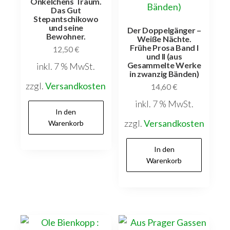
Onkelchens Traum.
Das Gut
Stepantschikowo
und seine
Der Doppelgänger –
Bewohner.
Weiße Nächte.
Frühe Prosa Band I
12,50
€
und II (aus
Gesammelte Werke
inkl. 7 % MwSt.
in zwanzig Bänden)
zzgl.
Versandkosten
14,60
€
inkl. 7 % MwSt.
In den
zzgl.
Versandkosten
Warenkorb
In den
Warenkorb