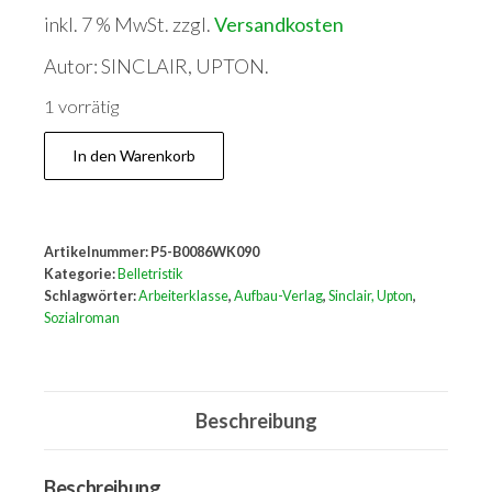
inkl. 7 % MwSt.
zzgl.
Versandkosten
Autor: SINCLAIR, UPTON.
1 vorrätig
Der
In den Warenkorb
Dschungel.
Menge
Artikelnummer:
P5-B0086WK090
Kategorie:
Belletristik
Schlagwörter:
Arbeiterklasse
,
Aufbau-Verlag
,
Sinclair, Upton
,
Sozialroman
Beschreibung
Beschreibung