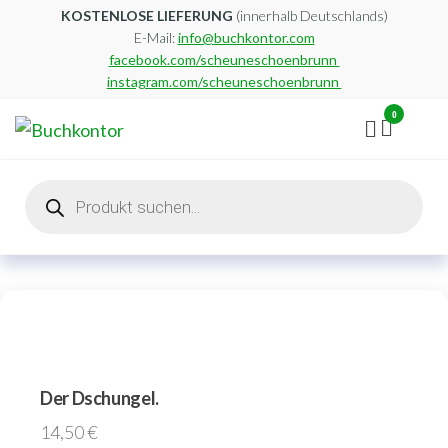
Zum
KOSTENLOSE LIEFERUNG
(innerhalb Deutschlands)
E-Mail:
info@buchkontor.com
Inhalt
facebook.com/scheuneschoenbrunn
springen
instagram.com/scheuneschoenbrunn
0
Buchkontor
Modernes
Antiquariat
Products
search
Der Dschungel.
14,50
€