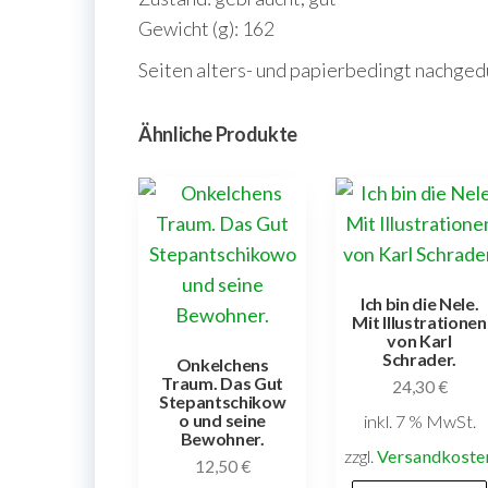
Gewicht (g): 162
Seiten alters- und papierbedingt nachgedun
Ähnliche Produkte
Ich bin die Nele.
Mit Illustrationen
von Karl
Schrader.
Onkelchens
Traum. Das Gut
24,30
€
Stepantschikow
o und seine
inkl. 7 % MwSt.
Bewohner.
zzgl.
Versandkoste
12,50
€