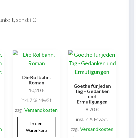
kelt, sonst i.O.
Die Rollbahn.
Roman
Goethe für jeden
10,20
€
Tag – Gedanken
und
inkl. 7 % MwSt.
Ermutigungen
9,70
€
zzgl.
Versandkosten
inkl. 7 % MwSt.
In den
n
zzgl.
Versandkosten
Warenkorb