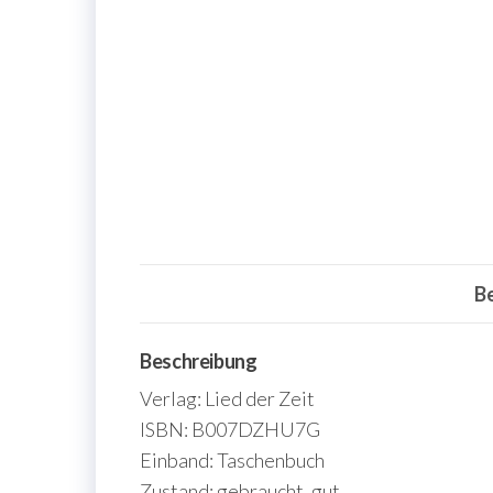
B
Beschreibung
Verlag: Lied der Zeit
ISBN: B007DZHU7G
Einband: Taschenbuch
Zustand: gebraucht, gut