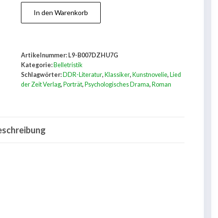
Das
In den Warenkorb
Porträt
Menge
Artikelnummer:
L9-B007DZHU7G
Kategorie:
Belletristik
Schlagwörter:
DDR-Literatur
,
Klassiker
,
Kunstnovelie
,
Lied
der Zeit Verlag
,
Porträt
,
Psychologisches Drama
,
Roman
eschreibung