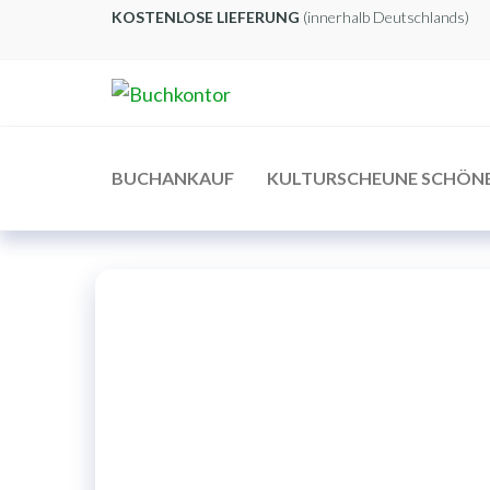
Zum
KOSTENLOSE LIEFERUNG
(innerhalb Deutschlands)
Inhalt
springen
Buchkontor
Modernes
Antiquariat
BUCHANKAUF
KULTURSCHEUNE SCHÖN