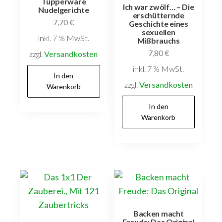
Tupperware
Ich war zwölf… – Die
Nudelgerichte
erschütternde
7,70
€
Geschichte eines
sexuellen
inkl. 7 % MwSt.
Mißbrauchs
7,80
€
zzgl.
Versandkosten
inkl. 7 % MwSt.
In den
zzgl.
Versandkosten
Warenkorb
In den
Warenkorb
Backen macht
Freude: Das Original