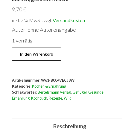
9,70
€
inkl. 7 % MwSt.
zzgl.
Versandkosten
Autor: ohne Autorenangabe
1 vorrätig
Das
In den Warenkorb
neue
Menü.
Geflügel
Artikelnummer:
W61-B004VECJ8W
und
Kategorie:
Kochen & Ernährung
Wild.
Schlagwörter:
Bertelsmann Verlag
,
Geflügel
,
Gesunde
Ernährung
,
Kochbuch
,
Rezepte
,
Wild
Natürlicher
kochen,
gesünder
Beschreibung
leben.