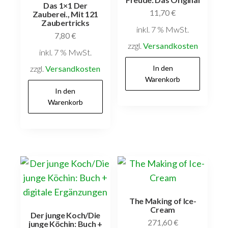
Das 1×1 Der
11,70
€
Zauberei., Mit 121
Zaubertricks
inkl. 7 % MwSt.
7,80
€
zzgl.
Versandkosten
inkl. 7 % MwSt.
zzgl.
Versandkosten
In den
Warenkorb
In den
Warenkorb
The Making of Ice-
Cream
Der junge Koch/Die
271,60
€
junge Köchin: Buch +