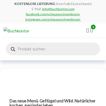
Zum
KOSTENLOSE LIEFERUNG
(innerhalb Deutschlands)
E-Mail:
info@buchkontor.com
Inhalt
facebook.com/scheuneschoenbrunn
springen
instagram.com/scheuneschoenbrunn
0
Buchkontor
Modernes
Antiquariat
Products
search
Das neue Menü. Geflügel und Wild. Natürlicher
kochen, gesünder leben.