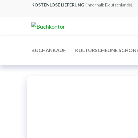
Zum
KOSTENLOSE LIEFERUNG
(innerhalb Deutschlands)
Inhalt
springen
Buchkontor
Modernes
Antiquariat
BUCHANKAUF
KULTURSCHEUNE SCHÖN