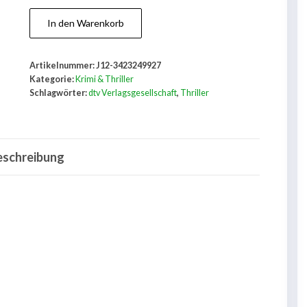
Das
In den Warenkorb
Falsche
in
Artikelnummer:
J12-3423249927
mir:
Kategorie:
Krimi & Thriller
Thriller
Schlagwörter:
dtv Verlagsgesellschaft
,
Thriller
Menge
eschreibung