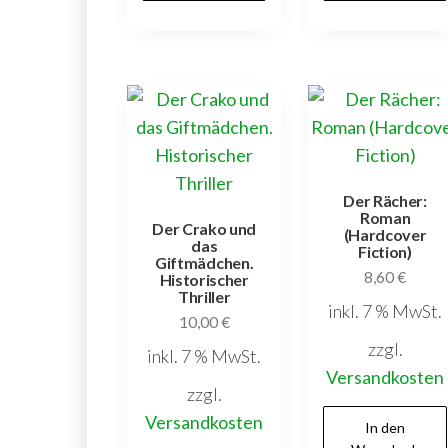
Der Rächer:
Roman
Der Crako und
(Hardcover
das
Fiction)
Giftmädchen.
8,60
€
Historischer
Thriller
inkl. 7 % MwSt.
10,00
€
zzgl.
inkl. 7 % MwSt.
Versandkosten
zzgl.
Versandkosten
In den