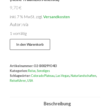
9,70
€
inkl. 7 % MwSt.
zzgl.
Versandkosten
Autor: n/a
1 vorrätig
Canyonland,
In den Warenkorb
Las
Vegas,
Colorado-
Artikelnummer:
O2-B0029YO4EI
Plateau
Kategorien:
Reise
,
Sonstiges
(Reihe
Schlagwörter:
Colorado Plateau
,
Las Vegas
,
Naturlandschaften
,
Reiseführer
,
USA
Traumziel
Amerika)
Menge
Beschreibung