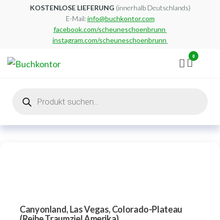
Zum
KOSTENLOSE LIEFERUNG
(innerhalb Deutschlands)
E-Mail:
info@buchkontor.com
Inhalt
facebook.com/scheuneschoenbrunn
springen
instagram.com/scheuneschoenbrunn
0
Buchkontor
Modernes
Antiquariat
Products
search
Canyonland, Las Vegas, Colorado-Plateau
(Reihe Traumziel Amerika)