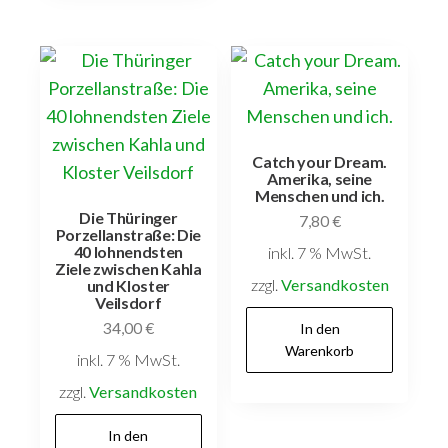
Catch your Dream.
Amerika, seine
Menschen und ich.
Die Thüringer
7,80
€
Porzellanstraße: Die
40 lohnendsten
inkl. 7 % MwSt.
Ziele zwischen Kahla
zzgl.
Versandkosten
und Kloster
Veilsdorf
34,00
€
In den
Warenkorb
inkl. 7 % MwSt.
zzgl.
Versandkosten
In den