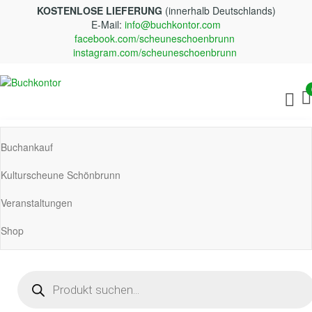
Zum
KOSTENLOSE LIEFERUNG
(innerhalb Deutschlands)
Inhalt
E-Mail:
info@buchkontor.com
springen
facebook.com/scheuneschoenbrunn
instagram.com/scheuneschoenbrunn
Buchkontor
Modernes Antiquariat
Buchankauf
Kulturscheune Schönbrunn
Veranstaltungen
Shop
Products
search