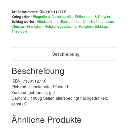
das
Leben
Artikelnummer:
Q9-710011277X
Jesu
Kategorien:
Biografie & Autobiografie
,
Philosophie & Religion
(1.
Schlagwörter:
Bibelstudium
,
Bibelstunden
,
Christentum
,
Jesus
Teil)
Christus
,
Predigten
,
Religionsgeschichte
,
Religiöse Bildung
,
Theologie
Menge
Beschreibung
Beschreibung
ISBN: 710011277X
Einband: Unbekannter Einband
Zustand: gebraucht, gut
Gewicht < 1000g Seiten altersbedingt nachgedunkelt,
sonst i.O.
Ähnliche Produkte