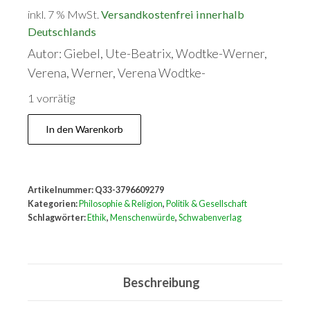
inkl. 7 % MwSt.
Versandkostenfrei innerhalb
Deutschlands
Autor: Giebel, Ute-Beatrix, Wodtke-Werner,
Verena, Werner, Verena Wodtke-
1 vorrätig
Aus
In den Warenkorb
Respekt
vor
den
Artikelnummer:
Q33-3796609279
Menschen
Kategorien:
Philosophie & Religion
,
Politik & Gesellschaft
Menge
Schlagwörter:
Ethik
,
Menschenwürde
,
Schwabenverlag
Beschreibung