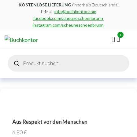
Zum
KOSTENLOSE LIEFERUNG
(innerhalb Deutschlands)
E-Mail:
info@buchkontor.com
Inhalt
facebook.com/scheuneschoenbrunn
springen
instagram.com/scheuneschoenbrunn
0
Buchkontor
Modernes
Antiquariat
Products
search
Aus Respekt vor den Menschen
6,80
€