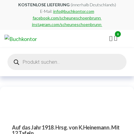
Zum
KOSTENLOSE LIEFERUNG
(innerhalb Deutschlands)
E-Mail:
info@buchkontor.com
Inhalt
facebook.com/scheuneschoenbrunn
springen
instagram.com/scheuneschoenbrunn
0
Buchkontor
Modernes
Antiquariat
Products
search
Auf das Jahr 1918. Hrsg. von K.Heinemann. Mit
12 Tafeln.