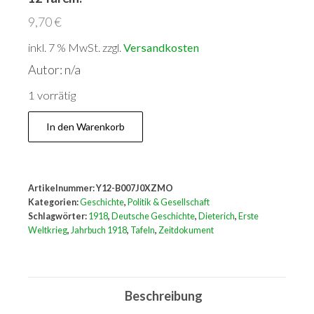
9,70
€
inkl. 7 % MwSt.
zzgl.
Versandkosten
Autor: n/a
1 vorrätig
Auf
In den Warenkorb
das
Jahr
1918.
Artikelnummer:
Y12-B007J0XZMO
Hrsg.
Kategorien:
Geschichte
,
Politik & Gesellschaft
von
Schlagwörter:
1918
,
Deutsche Geschichte
,
Dieterich
,
Erste
Weltkrieg
,
Jahrbuch 1918
,
Tafeln
,
Zeitdokument
K.Heinemann.
Mit
12
Beschreibung
Tafeln.