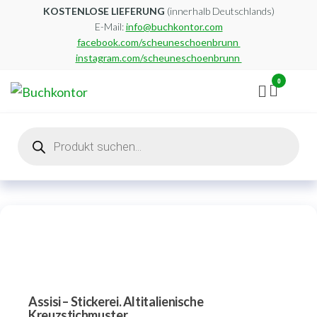
Zum
KOSTENLOSE LIEFERUNG
(innerhalb Deutschlands)
E-Mail:
info@buchkontor.com
Inhalt
facebook.com/scheuneschoenbrunn
springen
instagram.com/scheuneschoenbrunn
0
Buchkontor
Modernes
Antiquariat
Products
search
Assisi – Stickerei. Altitalienische
Kreuzstichmuster