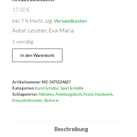
17,50
€
inkl. 7 % MwSt.
zzgl.
Versandkosten
Autor: Leszner, Eva-Maria
1 vorrätig
Assisi
In den Warenkorb
-
Stickerei.
Altitalienische
Artikelnummer:
M2-3475524627
Kreuzstichmuster
Kategorien:
Kunst & Kultur
,
Sport & Hobby
Menge
Schlagwörter:
Altitalien
,
Anleitungsbuch
,
Assisi
,
Handwerk
,
Kreuzstichmuster
,
Stickerei
Beschreibung