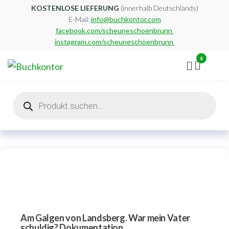
Zum
KOSTENLOSE LIEFERUNG
(innerhalb Deutschlands)
E-Mail:
info@buchkontor.com
Inhalt
facebook.com/scheuneschoenbrunn
springen
instagram.com/scheuneschoenbrunn
0
Buchkontor
Modernes
Antiquariat
Products
search
Am Galgen von Landsberg. War mein Vater
schuldig? Dokumentation