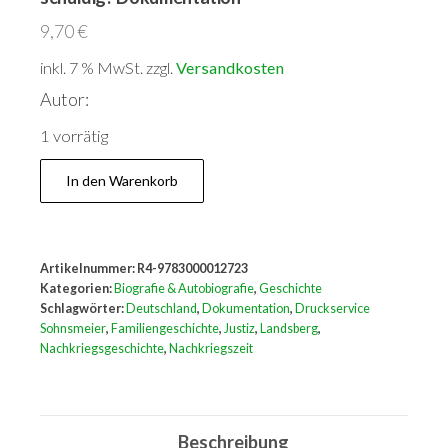
9,70
€
inkl. 7 % MwSt.
zzgl.
Versandkosten
Autor:
1 vorrätig
Am
In den Warenkorb
Galgen
von
Landsberg.
Artikelnummer:
R4-9783000012723
War
Kategorien:
Biografie & Autobiografie
,
Geschichte
mein
Schlagwörter:
Deutschland
,
Dokumentation
,
Druckservice
Sohnsmeier
,
Familiengeschichte
,
Justiz
,
Landsberg
,
Vater
Nachkriegsgeschichte
,
Nachkriegszeit
schuldig?
Dokumentation
Menge
Beschreibung