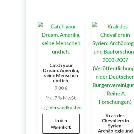
Catch your
Dream. Amerika,
seine Menschen
und ich.
7,80
€
inkl. 7 % MwSt.
zzgl.
Versandkosten
Krak des
Chevaliers in
In den
Syrien:
Warenkorb
Archäologie und