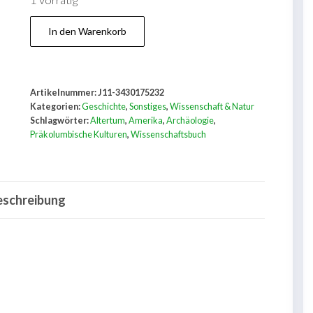
1 vorrätig
Alte
In den Warenkorb
Kulturen
der
Neuen
Artikelnummer:
J11-3430175232
Welt.
Kategorien:
Geschichte
,
Sonstiges
,
Wissenschaft & Natur
Neue
Schlagwörter:
Altertum
,
Amerika
,
Archäologie
,
Präkolumbische Kulturen
,
Wissenschaftsbuch
Erkenntnisse
der
Archäologie
eschreibung
Menge