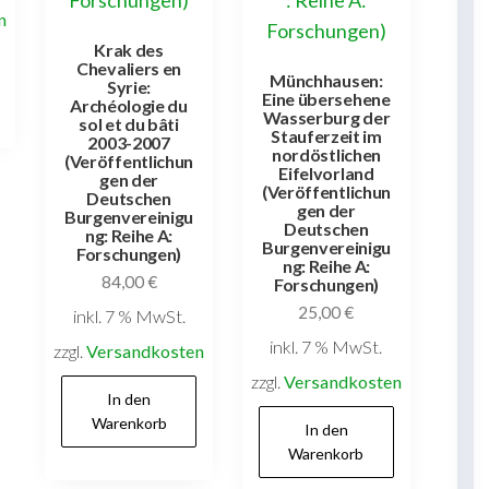
n
Krak des
Chevaliers en
Münchhausen:
Syrie:
Eine übersehene
Archéologie du
Wasserburg der
sol et du bâti
Stauferzeit im
2003-2007
nordöstlichen
(Veröffentlichun
Eifelvorland
gen der
(Veröffentlichun
Deutschen
gen der
Burgenvereinigu
Deutschen
ng: Reihe A:
Burgenvereinigu
Forschungen)
ng: Reihe A:
84,00
€
Forschungen)
25,00
€
inkl. 7 % MwSt.
inkl. 7 % MwSt.
zzgl.
Versandkosten
zzgl.
Versandkosten
In den
Warenkorb
In den
Warenkorb