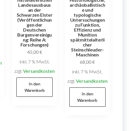
Landesausbaus
archäoballistisch
an der
e und
Schwarzen Elster
typologische
(Veröffentlichun
Untersuchungen
gen der
zu Funktion,
Deutschen
Effizienz und
Burgenvereinigu
Munition
ng: Reihe A:
spätmittelalterli
Forschungen)
cher
Steinschleuder-
45,00
€
Maschinen
inkl. 7 % MwSt.
68,00
€
n
zzgl.
Versandkosten
inkl. 7 % MwSt.
zzgl.
Versandkosten
In den
Warenkorb
In den
Warenkorb