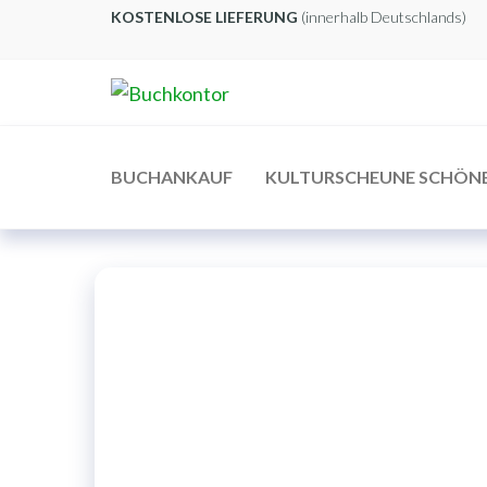
Zum
KOSTENLOSE LIEFERUNG
(innerhalb Deutschlands)
Inhalt
springen
Buchkontor
Modernes
Antiquariat
BUCHANKAUF
KULTURSCHEUNE SCHÖN