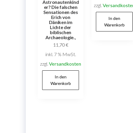
Astronautenkind
zzgl.
Versandkoste
er? Die falschen
Sensationen des
Erich von
In den
Däniken im
Warenkorb
Lichte der
biblischen
Archaeologie.,
11,70
€
inkl. 7 % MwSt.
zzgl.
Versandkosten
In den
Warenkorb