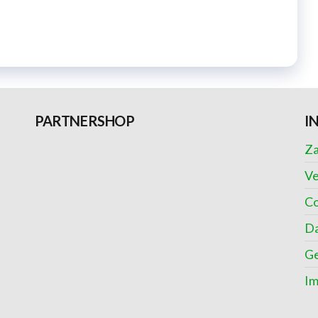
PARTNERSHOP
I
Za
Ve
Co
Da
Ge
I