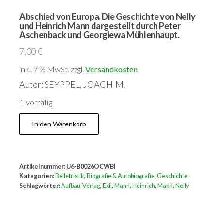
Abschied von Europa. Die Geschichte von Nelly
und Heinrich Mann dargestellt durch Peter
Aschenback und Georgiewa Mühlenhaupt.
7,00
€
inkl. 7 % MwSt.
Versandkostenfrei innerhalb
Deutschlands
Autor: SEYPPEL, JOACHIM.
1 vorrätig
Abschied
In den Warenkorb
von
Europa.
Die
Artikelnummer:
U6-B0026OCWBI
Geschichte
Kategorien:
Belletristik
,
Biografie & Autobiografie
,
Geschichte
von
Schlagwörter:
Aufbau-Verlag
,
Exil
,
Mann, Heinrich
,
Mann, Nelly
Nelly