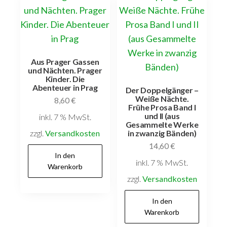
Aus Prager Gassen
und Nächten. Prager
Kinder. Die
Abenteuer in Prag
Der Doppelgänger –
Weiße Nächte.
8,60
€
Frühe Prosa Band I
und II (aus
inkl. 7 % MwSt.
Gesammelte Werke
Versandkostenfrei
in zwanzig Bänden)
innerhalb Deutschlands
14,60
€
inkl. 7 % MwSt.
In den
Versandkostenfrei
Warenkorb
innerhalb Deutschlands