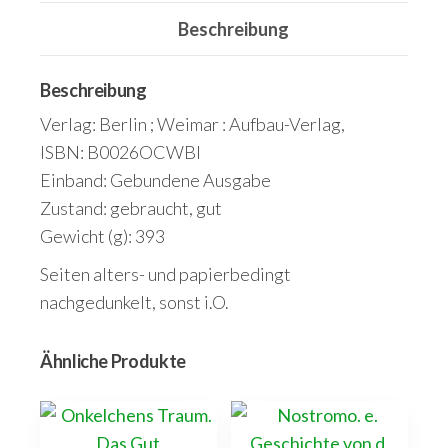
und
Heinrich
Beschreibung
Mann
dargestellt
Beschreibung
durch
Verlag: Berlin ; Weimar : Aufbau-Verlag,
Peter
ISBN: B0026OCWBI
Aschenback
Einband: Gebundene Ausgabe
und
Zustand: gebraucht, gut
Georgiewa
Gewicht (g): 393
Mühlenhaupt.
Seiten alters- und papierbedingt
Menge
nachgedunkelt, sonst i.O.
Ähnliche Produkte