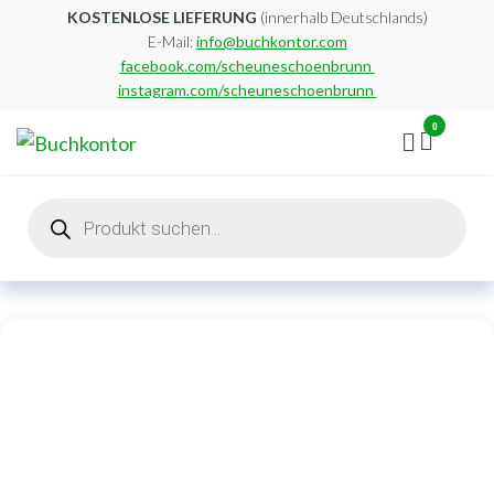
Zum
KOSTENLOSE LIEFERUNG
(innerhalb Deutschlands)
E-Mail:
info@buchkontor.com
Inhalt
facebook.com/scheuneschoenbrunn
springen
instagram.com/scheuneschoenbrunn
0
Buchkontor
Modernes
Antiquariat
Products
search