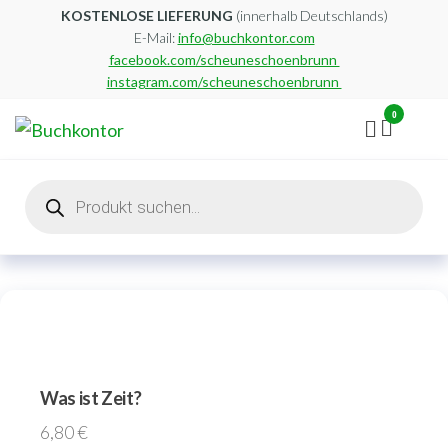
Zum
KOSTENLOSE LIEFERUNG
(innerhalb Deutschlands)
E-Mail:
info@buchkontor.com
Inhalt
facebook.com/scheuneschoenbrunn
springen
instagram.com/scheuneschoenbrunn
0
Buchkontor
Modernes
Antiquariat
Products
search
Was ist Zeit?
6,80
€