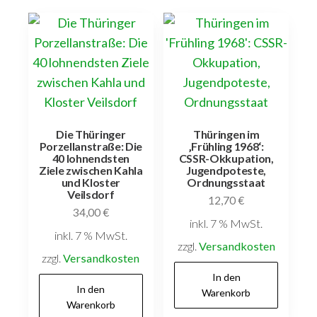
Die Thüringer
Thüringen im
Porzellanstraße: Die
‚Frühling 1968‘:
40 lohnendsten
CSSR-Okkupation,
Ziele zwischen Kahla
Jugendpoteste,
und Kloster
Ordnungsstaat
Veilsdorf
12,70
€
34,00
€
inkl. 7 % MwSt.
inkl. 7 % MwSt.
zzgl.
Versandkosten
zzgl.
Versandkosten
In den
In den
Warenkorb
Warenkorb