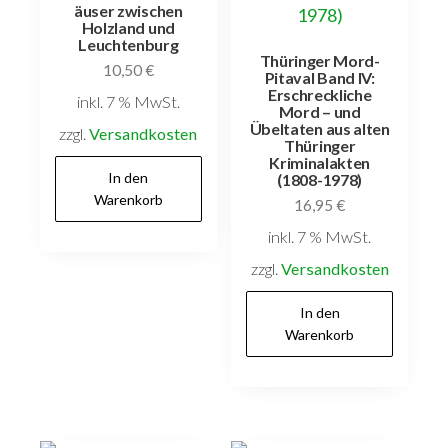
äuser zwischen
Holzland und
Leuchtenburg
Thüringer Mord-
10,50
€
Pitaval Band IV:
Erschreckliche
inkl. 7 % MwSt.
Mord – und
Übeltaten aus alten
zzgl.
Versandkosten
Thüringer
Kriminalakten
In den
(1808-1978)
Warenkorb
16,95
€
inkl. 7 % MwSt.
zzgl.
Versandkosten
In den
Warenkorb