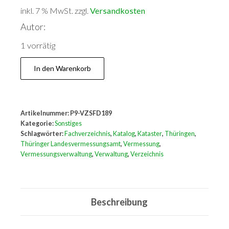
inkl. 7 % MwSt.
zzgl.
Versandkosten
Autor:
1 vorrätig
Verzeichnis
In den Warenkorb
der
Erzeugnisse
und
Artikelnummer:
P9-VZSFD189
Leistungen
Kategorie:
Sonstiges
Menge
Schlagwörter:
Fachverzeichnis
,
Katalog
,
Kataster
,
Thüringen
,
Thüringer Landesvermessungsamt
,
Vermessung
,
Vermessungsverwaltung
,
Verwaltung
,
Verzeichnis
Beschreibung