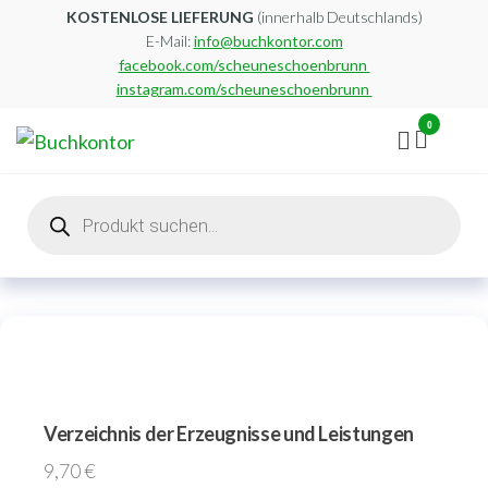
Zum
KOSTENLOSE LIEFERUNG
(innerhalb Deutschlands)
E-Mail:
info@buchkontor.com
Inhalt
facebook.com/scheuneschoenbrunn
springen
instagram.com/scheuneschoenbrunn
0
Buchkontor
Modernes
Antiquariat
Products
search
Verzeichnis der Erzeugnisse und Leistungen
9,70
€