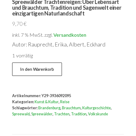
Spreewälder Trachtenreigen: Über Lebensart
und Brauchtum, Tradition und Sagenwelt einer
einzigartigen Naturlandschaft
9,70
€
inkl. 7 % MwSt.
zzgl.
Versandkosten
Autor: Rauprecht, Erika, Albert, Eckhard
1 vorrätig
Spreewälder
In den Warenkorb
Trachtenreigen:
Über
Lebensart
Artikelnummer:
Y29-3936092095
und
Kategorien:
Kunst & Kultur
,
Reise
Brauchtum,
Schlagwörter:
Brandenburg
,
Brauchtum
,
Kulturgeschichte
,
Spreewald
,
Spreewälder
,
Trachten
,
Tradition
,
Volkskunde
Tradition
und
Sagenwelt