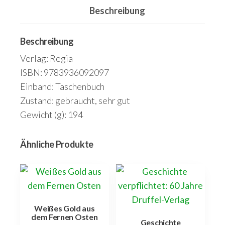
Beschreibung
einer
einzigartigen
Naturlandschaft
Beschreibung
Menge
Verlag: Regia
ISBN: 9783936092097
Einband: Taschenbuch
Zustand: gebraucht, sehr gut
Gewicht (g): 194
Ähnliche Produkte
Weißes Gold aus
dem Fernen Osten
Geschichte