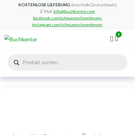
Zum
KOSTENLOSE LIEFERUNG
(innerhalb Deutschlands)
E-Mail:
info@buchkontor.com
Inhalt
facebook.com/scheuneschoenbrunn
springen
instagram.com/scheuneschoenbrunn
0
Buchkontor
Modernes
Antiquariat
Products
search