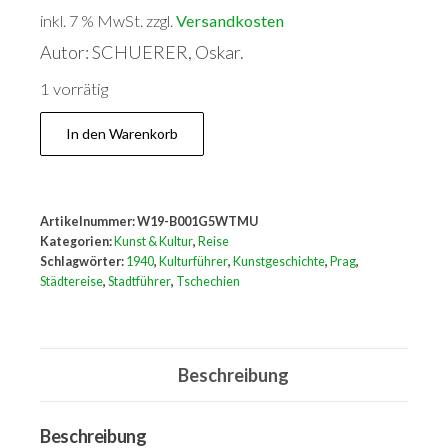
inkl. 7 % MwSt.
zzgl.
Versandkosten
Autor: SCHUERER, Oskar.
1 vorrätig
Prag:
In den Warenkorb
Kultur
-
Kunst
Artikelnummer:
W19-B001G5WTMU
-
Kategorien:
Kunst & Kultur
,
Reise
Geschichte.
Schlagwörter:
1940
,
Kulturführer
,
Kunstgeschichte
,
Prag
,
Städtereise
,
Stadtführer
,
Tschechien
Menge
Beschreibung
Beschreibung