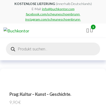
Zum
KOSTENLOSE LIEFERUNG
(innerhalb Deutschlands)
E-Mail:
info@buchkontor.com
Inhalt
facebook.com/scheuneschoenbrunn
springen
instagram.com/scheuneschoenbrunn
0
Buchkontor
Modernes
Antiquariat
Products
search
Prag: Kultur – Kunst – Geschichte.
9,90
€