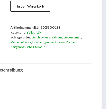
Plötzlich
In den Warenkorb
an
jenem
Abend
Artikelnummer:
R14-B0053OO1ZS
Menge
Kategorie:
Belletristik
Schlagwörter:
Gefühlvolles Erzählung
,
Liebesroman
,
Moderne Prosa
,
Psychologisches Drama
,
Roman
,
Zeitgenössische Literatur
eschreibung