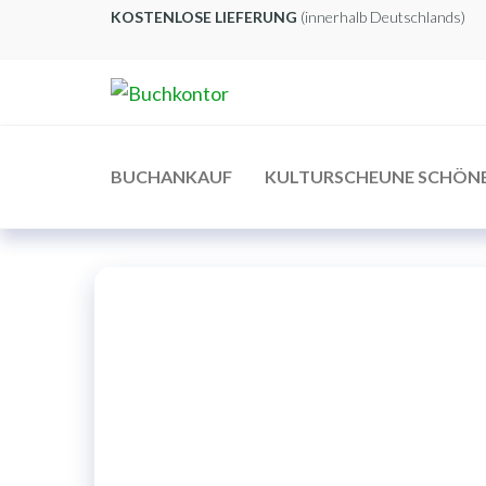
Zum
KOSTENLOSE LIEFERUNG
(innerhalb Deutschlands)
Inhalt
springen
Buchkontor
Modernes
Antiquariat
BUCHANKAUF
KULTURSCHEUNE SCHÖN