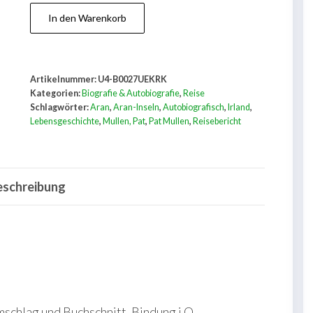
Pat
In den Warenkorb
Mullen:
Die
Männer
Artikelnummer:
U4-B0027UEKRK
von
Kategorien:
Biografie & Autobiografie
,
Reise
Aran
Schlagwörter:
Aran
,
Aran-Inseln
,
Autobiografisch
,
Irland
,
Lebensgeschichte
,
Mullen, Pat
,
Pat Mullen
,
Reisebericht
Menge
eschreibung
chlag und Buchschnitt. Bindung i.O.