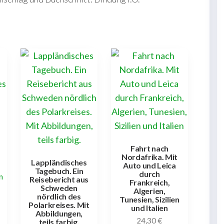
Fahrt nach
Nordafrika. Mit
Lappländisches
Auto und Leica
Tagebuch. Ein
durch
n
Reisebericht aus
Frankreich,
Schweden
Algerien,
nördlich des
Tunesien, Sizilien
Polarkreises. Mit
und Italien
Abbildungen,
24,30
€
teils farbig.