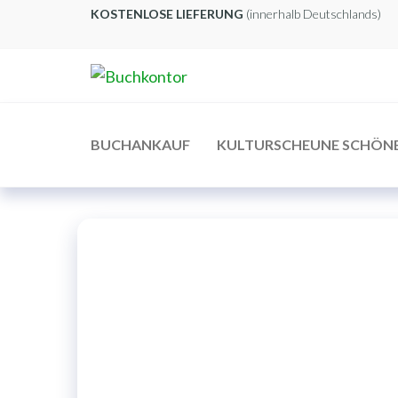
Zum
KOSTENLOSE LIEFERUNG
(innerhalb Deutschlands)
Inhalt
springen
Buchkontor
Modernes
Antiquariat
BUCHANKAUF
KULTURSCHEUNE SCHÖN