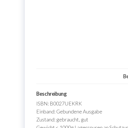
B
Beschreibung
ISBN: B0027UEKRK
Einband: Gebundene Ausgabe
Zustand: gebraucht, gut
Gewicht < 1000g Lagerspuren an Schutzums