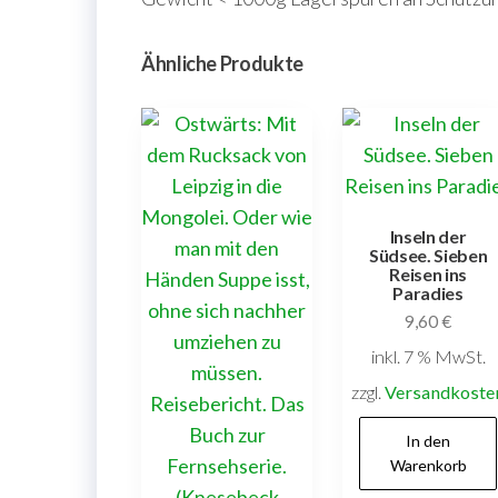
Ähnliche Produkte
Inseln der
Südsee. Sieben
Reisen ins
Paradies
9,60
€
inkl. 7 % MwSt.
zzgl.
Versandkoste
In den
Warenkorb