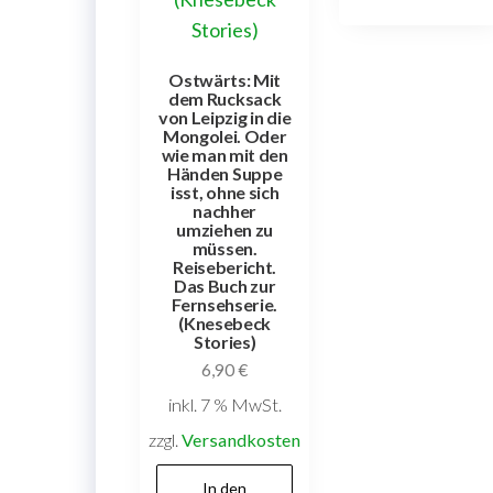
Ostwärts: Mit
dem Rucksack
von Leipzig in die
Mongolei. Oder
wie man mit den
Händen Suppe
isst, ohne sich
nachher
umziehen zu
müssen.
Reisebericht.
Das Buch zur
Fernsehserie.
(Knesebeck
Stories)
6,90
€
inkl. 7 % MwSt.
zzgl.
Versandkosten
In den