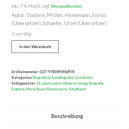
inkl. 7 % MwSt.
zzgl.
Versandkosten
Autor: Duchein, Michel, Heinemann, Enrico
(Übersetzer), Schaefer, Ursel (Übersetzer)
1 vorrätig
Maria
In den Warenkorb
Stuart.
Die
Biographie
Artikelnummer:
Q37-9783491960978
Menge
Kategorien:
Biografie & Autobiografie
,
Geschichte
Schlagwörter:
16. Jahrhundert
,
Albatros Verlag
,
Biografie
,
England
,
Maria Stuart
,
Renaissance
,
Schottland
Beschreibung