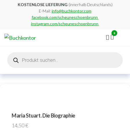
Zum
KOSTENLOSE LIEFERUNG
(innerhalb Deutschlands)
E-Mail:
info@buchkontor.com
Inhalt
facebook.com/scheuneschoenbrunn
springen
instagram.com/scheuneschoenbrunn
0
Buchkontor
Modernes
Antiquariat
Products
search
Maria Stuart. Die Biographie
14,50
€