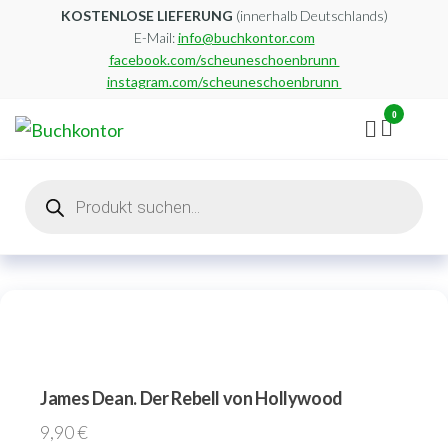
Zum
KOSTENLOSE LIEFERUNG
(innerhalb Deutschlands)
E-Mail:
info@buchkontor.com
Inhalt
facebook.com/scheuneschoenbrunn
springen
instagram.com/scheuneschoenbrunn
0
Buchkontor
Modernes
Antiquariat
Products
search
James Dean. Der Rebell von Hollywood
9,90
€