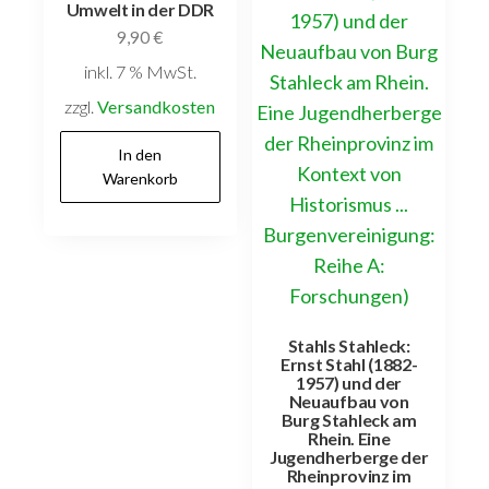
Umwelt in der DDR
9,90
€
inkl. 7 % MwSt.
zzgl.
Versandkosten
In den
Warenkorb
Stahls Stahleck:
Ernst Stahl (1882-
1957) und der
Neuaufbau von
Burg Stahleck am
Rhein. Eine
Jugendherberge der
Rheinprovinz im