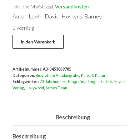
inkl. 7 % MwSt.
zzgl.
Versandkosten
Autor: Loehr, David, Hoskyns, Barney
1 vorrätig
James
In den Warenkorb
Dean.
Der
Rebell
Artikelnummer:
A3-3453039785
von
Kategorien:
Biografie & Autobiografie
,
Kunst & Kultur
Hollywood
Schlagwörter:
20. Jahrhundert
,
Biografie
,
Filmgeschichte
,
Heyne
Verlag
,
Hollywood
,
James Dean
Menge
Beschreibung
Beschreibung