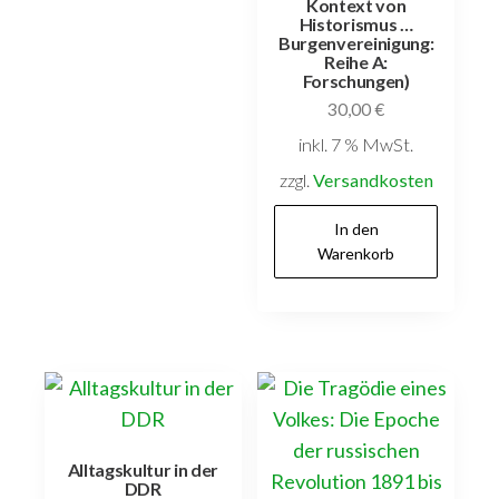
Kontext von
Historismus …
Burgenvereinigung:
Reihe A:
Forschungen)
30,00
€
inkl. 7 % MwSt.
zzgl.
Versandkosten
In den
Warenkorb
Alltagskultur in der
DDR