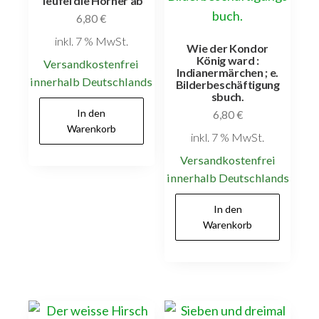
Teufel die Hörner ab
6,80
€
inkl. 7 % MwSt.
Wie der Kondor
König ward :
Versandkostenfrei
Indianermärchen ; e.
innerhalb Deutschlands
Bilderbeschäftigung
sbuch.
In den
6,80
€
Warenkorb
inkl. 7 % MwSt.
Versandkostenfrei
innerhalb Deutschlands
In den
Warenkorb