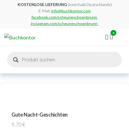
Zum
KOSTENLOSE LIEFERUNG
(innerhalb Deutschlands)
E-Mail:
info@buchkontor.com
Inhalt
facebook.com/scheuneschoenbrunn
springen
instagram.com/scheuneschoenbrunn
0
Buchkontor
Modernes
Antiquariat
Products
search
Gute Nacht-Geschichten
9,70
€