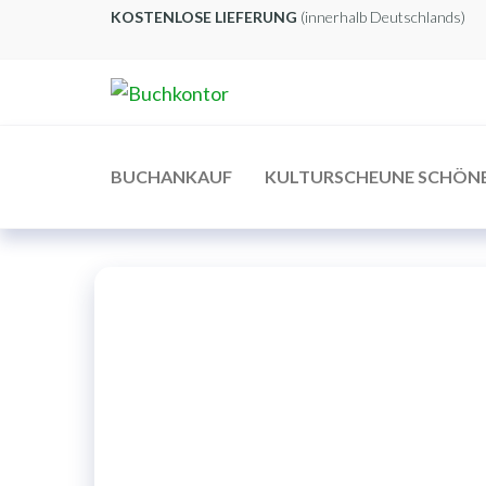
Zum
KOSTENLOSE LIEFERUNG
(innerhalb Deutschlands)
Inhalt
springen
Buchkontor
Modernes
Antiquariat
BUCHANKAUF
KULTURSCHEUNE SCHÖN