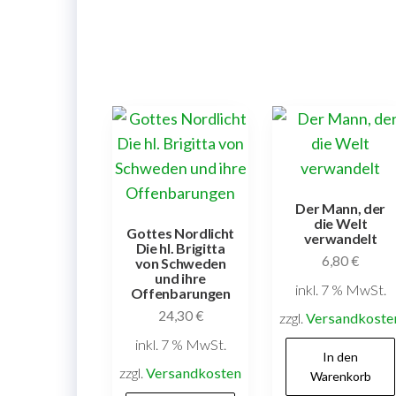
Der Mann, der
die Welt
Gottes Nordlicht
verwandelt
Die hl. Brigitta
6,80
€
von Schweden
und ihre
inkl. 7 % MwSt.
Offenbarungen
24,30
€
zzgl.
Versandkoste
inkl. 7 % MwSt.
In den
zzgl.
Versandkosten
Warenkorb