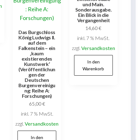
und Main.
n
Sonderausgabe.
Ein Blick in die
Vergangenheit
14,60
€
Das Burgschloss
König Ludwigs II.
inkl. 7 % MwSt.
auf dem
Falkenstein – ein
zzgl.
Versandkosten
‚kaum
existierendes
In den
Kunstwerk‘
Warenkorb
(Veröffentlichun
gen der
Deutschen
Burgenvereinigu
ng: Reihe A:
Forschungen)
65,00
€
inkl. 7 % MwSt.
zzgl.
Versandkosten
In den