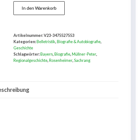
Die
In den Warenkorb
Zeit
des
Müllner-
Artikelnummer:
V23-3475527553
Peter
Kategorien:
Belletristik
,
Biografie & Autobiografie
,
von
Geschichte
Schlagwörter:
Bayern
,
Biografie
,
Müllner-Peter
,
Sachrang
Regionalgeschichte
,
Rosenheimer
,
Sachrang
Menge
eschreibung