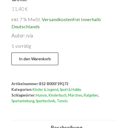
11,40
€
inkl. 7 % MwSt.
Versandkostenfrei innerhalb
Deutschlands
Autor: n/a
1 vorrätig
Die
In den Warenkorb
miesen
Tennis-
Tricks
Artikelnummer:
B12-B005F19Q72
von
Kategorien:
Kinder & Jugend
,
Sport & Hobby
Hänsel
Schlagwörter:
Humor
,
Kinderbuch
,
Märchen
,
Ratgeber
,
Sportanleitung
,
Sporttechnik
,
Tennis
und
Gretel.
Menge
Beschreibung