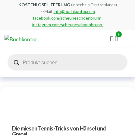
Zum
KOSTENLOSE LIEFERUNG
(innerhalb Deutschlands)
E-Mail:
info@buchkontor.com
Inhalt
facebook.com/scheuneschoenbrunn
springen
instagram.com/scheuneschoenbrunn
0
Buchkontor
Modernes
Antiquariat
Products
search
Die miesen Tennis-Tricks von Hänsel und
Gretel.