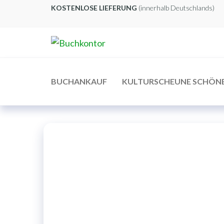
Zum
KOSTENLOSE LIEFERUNG
(innerhalb Deutschlands)
Inhalt
springen
Buchkontor
Modernes
Antiquariat
BUCHANKAUF
KULTURSCHEUNE SCHÖN