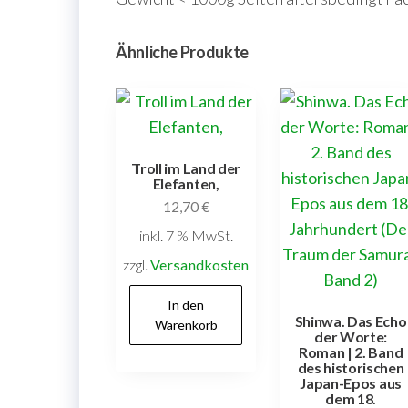
Ähnliche Produkte
Troll im Land der
Elefanten,
12,70
€
inkl. 7 % MwSt.
zzgl.
Versandkosten
In den
Shinwa. Das Echo
Warenkorb
der Worte:
Roman | 2. Band
des historischen
Japan-Epos aus
dem 18.