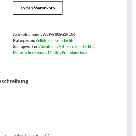
Der
In den Warenkorb
Tod
der
Fünften
Artikelnummer:
W29-B005G3FC86
Sonne
Kategorien:
Belletristik
,
Geschichte
Menge
Schlagwörter:
Abenteuer
,
Azteken
,
Geschichte
,
Historischer Roman
,
Mexiko
,
Präkolumbisch
eschreibung
hgedunkelt, sonst i.O.