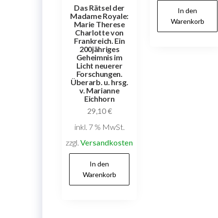
Das Rätsel der
In den
Madame Royale:
Warenkorb
Marie Therese
Charlotte von
Frankreich. Ein
200jähriges
Geheimnis im
Licht neuerer
Forschungen.
Überarb. u. hrsg.
v. Marianne
Eichhorn
29,10
€
inkl. 7 % MwSt.
zzgl.
Versandkosten
In den
Warenkorb