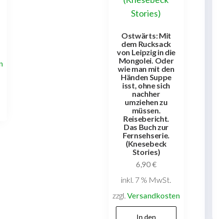
Ostwärts: Mit
dem Rucksack
von Leipzig in die
Mongolei. Oder
n
wie man mit den
Händen Suppe
isst, ohne sich
nachher
umziehen zu
müssen.
Reisebericht.
Das Buch zur
Fernsehserie.
(Knesebeck
Stories)
6,90
€
inkl. 7 % MwSt.
zzgl.
Versandkosten
In den