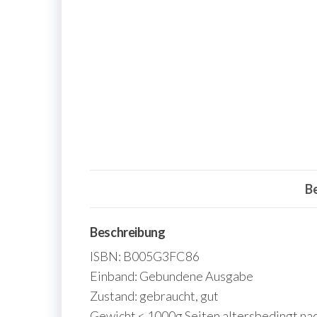
B
Beschreibung
ISBN: B005G3FC86
Einband: Gebundene Ausgabe
Zustand: gebraucht, gut
Gewicht < 1000g Seiten altersbedingt nac