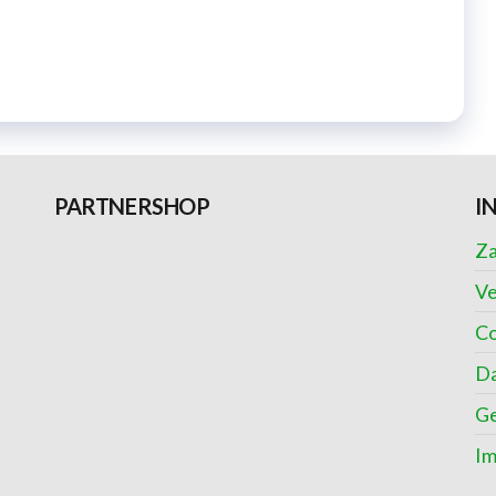
PARTNERSHOP
I
Za
Ve
Co
Da
Ge
I