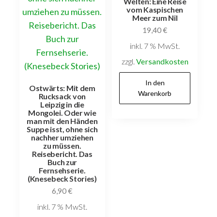
Welten: Eine Reise
vom Kaspischen
Meer zum Nil
19,40
€
inkl. 7 % MwSt.
zzgl.
Versandkosten
In den
Ostwärts: Mit dem
Warenkorb
Rucksack von
Leipzig in die
Mongolei. Oder wie
man mit den Händen
Suppe isst, ohne sich
nachher umziehen
zu müssen.
Reisebericht. Das
Buch zur
Fernsehserie.
(Knesebeck Stories)
6,90
€
inkl. 7 % MwSt.