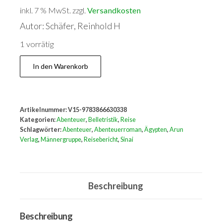
inkl. 7 % MwSt.
zzgl.
Versandkosten
Autor: Schäfer, Reinhold H
1 vorrätig
Wüstlinge:
In den Warenkorb
MännerQuest
im
Sinai
Artikelnummer:
V15-9783866630338
Menge
Kategorien:
Abenteuer
,
Belletristik
,
Reise
Schlagwörter:
Abenteuer
,
Abenteuerroman
,
Ägypten
,
Arun
Verlag
,
Männergruppe
,
Reisebericht
,
Sinai
Beschreibung
Beschreibung