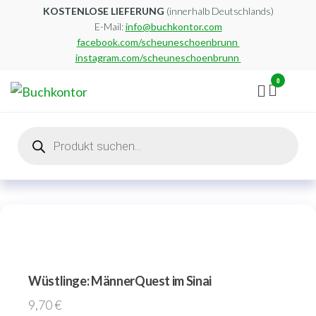
Zum
KOSTENLOSE LIEFERUNG
(innerhalb Deutschlands)
E-Mail:
info@buchkontor.com
Inhalt
facebook.com/scheuneschoenbrunn
springen
instagram.com/scheuneschoenbrunn
0
Buchkontor
Modernes
Antiquariat
Products
search
Wüstlinge: MännerQuest im Sinai
9,70
€