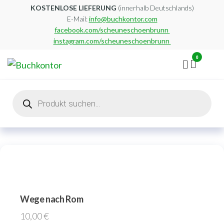
Zum
KOSTENLOSE LIEFERUNG
(innerhalb Deutschlands)
E-Mail:
info@buchkontor.com
Inhalt
facebook.com/scheuneschoenbrunn
springen
instagram.com/scheuneschoenbrunn
0
Buchkontor
Modernes
Antiquariat
Products
search
Wege nach Rom
10,00
€