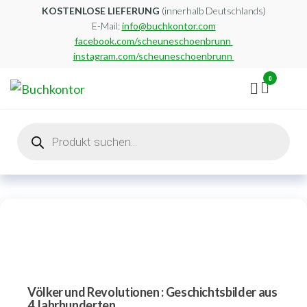
Zum
KOSTENLOSE LIEFERUNG
(innerhalb Deutschlands)
E-Mail:
info@buchkontor.com
Inhalt
facebook.com/scheuneschoenbrunn
springen
instagram.com/scheuneschoenbrunn
0
Buchkontor
Modernes
Antiquariat
Products
search
Völker und Revolutionen : Geschichtsbilder aus
4 Jahrhunderten.