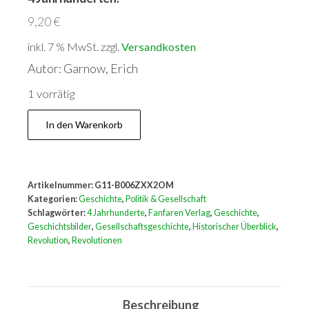
9,20
€
inkl. 7 % MwSt.
zzgl.
Versandkosten
Autor: Garnow, Erich
1 vorrätig
Völker
In den Warenkorb
und
Revolutionen
:
Artikelnummer:
G11-B006ZXX2OM
Geschichtsbilder
Kategorien:
Geschichte
,
Politik & Gesellschaft
aus
Schlagwörter:
4 Jahrhunderte
,
Fanfaren Verlag
,
Geschichte
,
Geschichtsbilder
,
Gesellschaftsgeschichte
,
Historischer Überblick
,
4
Revolution
,
Revolutionen
Jahrhunderten.
Menge
Beschreibung