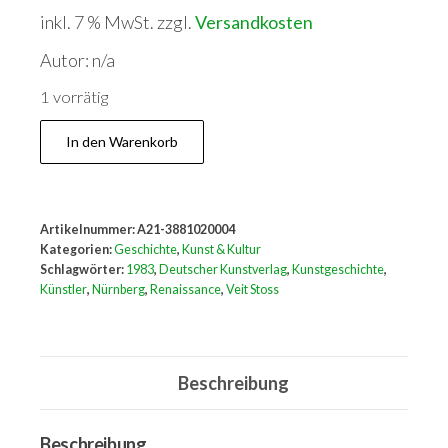
inkl. 7 % MwSt.
zzgl.
Versandkosten
Autor: n/a
1 vorrätig
Veit
In den Warenkorb
Stoss
in
Nürnberg.
Artikelnummer:
A21-3881020004
Menge
Kategorien:
Geschichte
,
Kunst & Kultur
Schlagwörter:
1983
,
Deutscher Kunstverlag
,
Kunstgeschichte
,
Künstler
,
Nürnberg
,
Renaissance
,
Veit Stoss
Beschreibung
Beschreibung