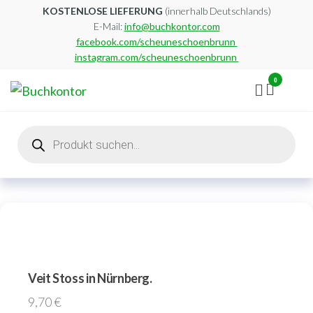
Zum
KOSTENLOSE LIEFERUNG
(innerhalb Deutschlands)
E-Mail:
info@buchkontor.com
Inhalt
facebook.com/scheuneschoenbrunn
springen
instagram.com/scheuneschoenbrunn
0
Buchkontor
Modernes
Antiquariat
Products
search
Veit Stoss in Nürnberg.
9,70
€