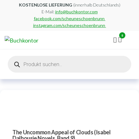
Zum
KOSTENLOSE LIEFERUNG
(innerhalb Deutschlands)
E-Mail:
info@buchkontor.com
Inhalt
facebook.com/scheuneschoenbrunn
springen
instagram.com/scheuneschoenbrunn
0
Buchkontor
Modernes
Antiquariat
Products
search
The Uncommon Appeal of Clouds (Isabel
Dalhousie Novels, Band 9)