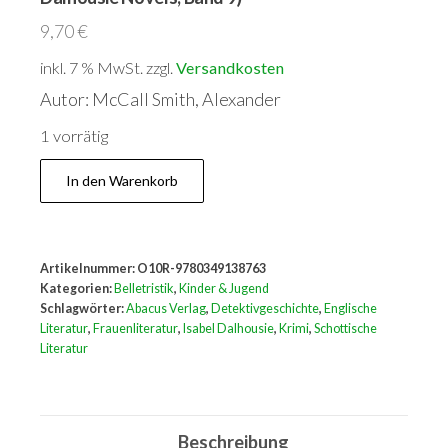
9,70
€
inkl. 7 % MwSt.
zzgl.
Versandkosten
Autor: McCall Smith, Alexander
1 vorrätig
The
In den Warenkorb
Uncommon
Appeal
of
Artikelnummer:
O10R-9780349138763
Clouds
Kategorien:
Belletristik
,
Kinder & Jugend
(Isabel
Schlagwörter:
Abacus Verlag
,
Detektivgeschichte
,
Englische
Literatur
,
Frauenliteratur
,
Isabel Dalhousie
,
Krimi
,
Schottische
Dalhousie
Literatur
Novels,
Band
9)
Beschreibung