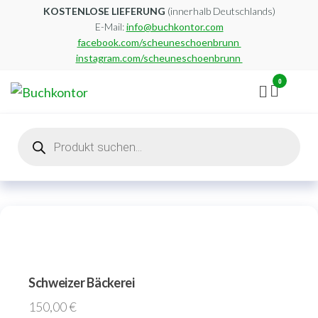
Zum
KOSTENLOSE LIEFERUNG
(innerhalb Deutschlands)
E-Mail:
info@buchkontor.com
Inhalt
facebook.com/scheuneschoenbrunn
springen
instagram.com/scheuneschoenbrunn
0
Buchkontor
Modernes
Antiquariat
Products
search
Schweizer Bäckerei
150,00
€